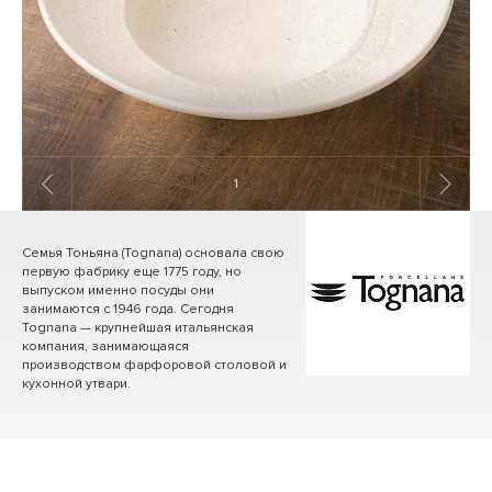
1
/ 9
Семья Тоньяна (Tognana) основала свою
первую фабрику еще 1775 году, но
выпуском именно посуды они
занимаются с 1946 года. Сегодня
Tognana — крупнейшая итальянская
компания, занимающаяся
производством фарфоровой столовой и
кухонной утвари.