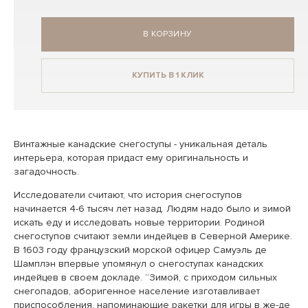
В КОРЗИНУ
КУПИТЬ В 1 КЛИК
Винтажные канадские снегоступы - уникальная деталь
интерьера, которая придаст ему оригинальность и
загадочность.
Исследователи считают, что история снегоступов
начинается 4-6 тысяч лет назад. Людям надо было и зимой
искать еду и исследовать новые территории. Родиной
снегоступов считают земли индейцев в Северной Америке.
В 1603 году французский морской офицер Самуэль де
Шамплэн впервые упомянул о снегоступах канадских
индейцев в своем докладе. “Зимой, с приходом сильных
снегопадов, аборигенное население изготавливает
приспособления, напоминающие ракетки для игры в же-де