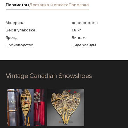
Параметры
Доставка и оплата
Примерка
Материал
дерево, кожа
Вес в упаковке
1.8 кг
Бренд
Винтаж
Производство
Нидерланды
Vintage Canadian Snowshoes