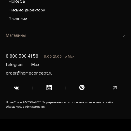
HoReCa
Письмо директору
Вакансии
Магазины
8 800 500 41 58
9:00-21:00 по Мск
telegram
Max
order@homeconcept.ru
Home Concept © 2007–2026. За разрешением по использованию материалов с сайта
обращайтесь в офис компании.