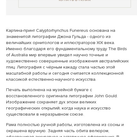
Картина-принт Calyptorhynchus Funereus основана на
знаменитой литографии Джона Гульда - одного из
величайших орнитологов и иллюстраторов XIX века.
Именно благодаря его фундаментальному труду The Birds
of Australia мир впервые увидел научно точные и
художественно совершенные изображения австралийских
птиц. Литография с чёрным какаду стала частью этой
масштабной работы и сегодня считается коллекционной
классикой естественно-научного искусства.
Печать выполнена на музейной бумаге с
восстановленного оригинала литографии John Gould.
Изображение сохраняет дух эпохи великих
географических открытий, когда наука и искусство
существовали в неразрывном союзе.
Рама полностью ручной работы, изготовлена из сосны и
окрашена вручную. Задняя часть обита велюром,
обеспечивая аккуратное и эстетичное оформление. В