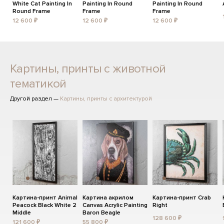
White Cat Painting In
Painting In Round
Painting In Round
Round Frame
Frame
Frame
12 600 ₽
12 600 ₽
12 600 ₽
Картины, принты с животной
тематикой
Другой раздел —
Картины, принты с архитектурой
Картина-принт Animal
Картина акрилом
Картина-принт Crab
Peacock Black White 2
Canvas Acrylic Painting
Right
Middle
Baron Beagle
128 600 ₽
121 600 ₽
55 800 ₽