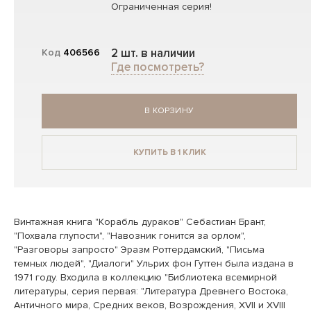
Ограниченная серия!
2 шт. в наличии
Код
406566
Где посмотреть?
В КОРЗИНУ
КУПИТЬ В 1 КЛИК
Винтажная книга "Корабль дураков" Себастиан Брант,
"Похвала глупости", "Навозник гонится за орлом",
"Разговоры запросто" Эразм Роттердамский, "Письма
темных людей", "Диалоги" Ульрих фон Гуттен была издана в
1971 году. Входила в коллекцию "Библиотека всемирной
литературы, серия первая: "Литература Древнего Востока,
Античного мира, Средних веков, Возрождения, XVII и XVIII