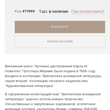
1 шт. в наличии
Где посмотреть?
Код
471959
В КОРЗИНУ
КУПИТЬ В 1 КЛИК
Винтажная книга "Хроника царствования Карла IX.
Новеллы" Проспера Мериме была издана в 1968 году.
Входила в коллекцию "Библиотека всемирной литературы,
серия вторая". Коллекцию печатало издательство
"Художественная литература".
В оформлении иллюстраций книг "Библиотеки всемирной
литературы" широко использовано творчество
отечественных и зарубежных художников, египетские
античные росписи, скульптуры Индии, гравюры XVII-XVIII