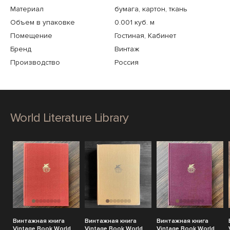
Материал
бумага, картон, ткань
Объем в упаковке
0.001 куб. м
Помещение
Гостиная, Кабинет
Бренд
Винтаж
Производство
Россия
World Literature Library
Винтажная книга
Винтажная книга
Винтажная книга
Vintage Book World
Vintage Book World
Vintage Book World