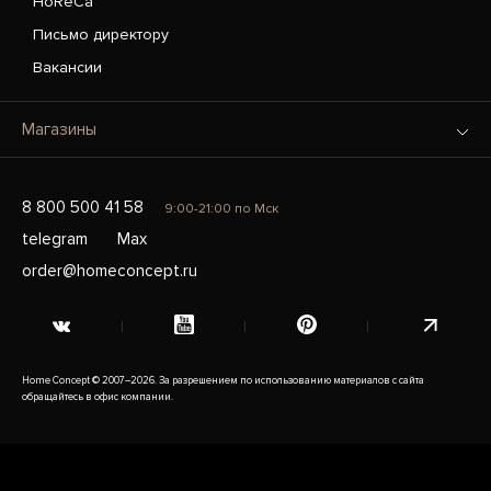
HoReCa
Письмо директору
Вакансии
Магазины
8 800 500 41 58
9:00-21:00 по Мск
telegram
Max
order@homeconcept.ru
Home Concept © 2007–2026. За разрешением по использованию материалов с сайта
обращайтесь в офис компании.