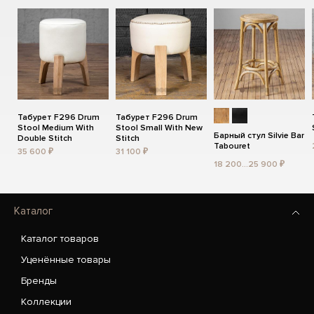
Табурет F296 Drum
Табурет F296 Drum
Stool Medium With
Stool Small With New
Барный стул Silvie Bar
Double Stitch
Stitch
Tabouret
35 600 ₽
31 100 ₽
18 200...25 900 ₽
Каталог
Каталог товаров
Уценённые товары
Бренды
Коллекции