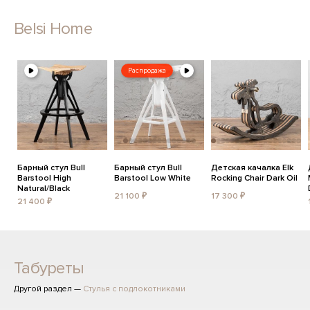
Belsi Home
Распродажа
Барный стул Bull
Барный стул Bull
Детская качалка Elk
Barstool High
Barstool Low White
Rocking Chair Dark Oil
Natural/Black
21 100 ₽
17 300 ₽
21 400 ₽
Табуреты
Другой раздел —
Стулья с подлокотниками