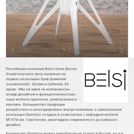
1
/ 13
Российская компания Belsi Home (Белси
Хоум) получила свое название из
первых нескольких букв фамилий
основателей - Белим и Сибилёв. Её
кредо: «Мы не идем на компромиссы
между дизайном и функциональностью -
наша мебель практична, универсальна и
красива». Большинство продукции
разработано и сконструировано внутри компании, а оригинальная
коллекция Skeleton создана в соавторстве с кафедрой мебели
МГХПА им. Строганова, авангардом современного российского
дизайна.
Коллекцию Skeleton можно приобрести не только в России, но и в