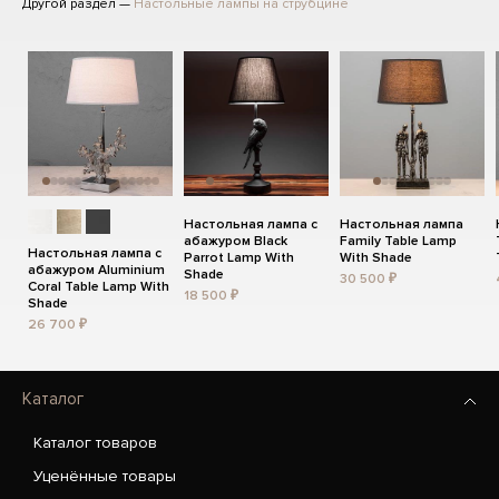
Другой раздел —
Настольные лампы на струбцине
Настольная лампа с
Настольная лампа
абажуром Black
Family Table Lamp
Настольная лампа с
Parrot Lamp With
With Shade
абажуром Aluminium
Shade
30 500 ₽
Coral Table Lamp With
18 500 ₽
Shade
26 700 ₽
Каталог
Каталог товаров
Уценённые товары