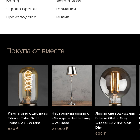
Бренд
Werner Voss
Страна бренда
Германия
Производство
Индия
Покупают вместе
Лампа светодиодная
Настольная лампа с
Лампа светодиодная
Edison Tube Gold
абажуром Table Lamp
Edison Globe Grey
Twist E27 5W Dim
Oval Base
Citadel E27 4W Non
Dim
880 ₽
27 000 ₽
600 ₽