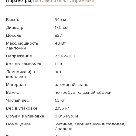
Параметры
Доставка и оплата
Примерка
Высота
54 см
Диаметр
17.5 см
Цоколь
E27
Макс. мощность
40 Вт
лампочки
Напряжение
230-240 В
Кол-во лампочек
1 шт
Лампочка(и) в
нет
комплекте
Материал
алюминий, сталь
Важно
не требует сложной сборки
Чистый вес
1.3 кг
Вес в упаковке
2.155 кг
Объем в упаковке
0.015 куб. м
Помещение
Гостиная, Кабинет, Кухня-столовая,
Спальня