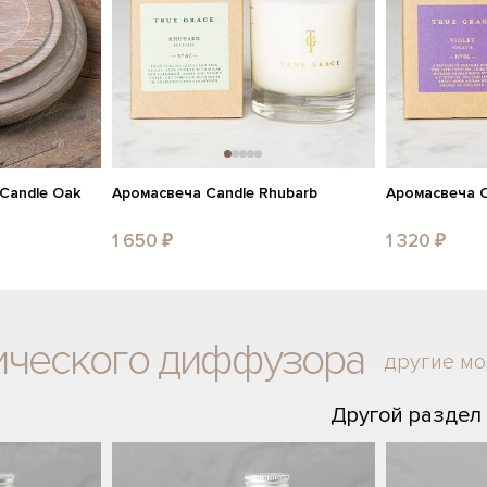
Candle Oak
Аромасвеча Candle Rhubarb
Аромасвеча C
1 650 ₽
1 320 ₽
тического диффузора
другие м
Другой раздел