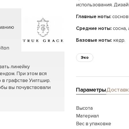
использования. Дизай
Главные ноты:
соснов
иманию
Средние ноты:
сосна, 
Базовые ноты:
кедр.
lton
Эко
авать линейку
ендом. При этом вся
 в графстве Уилтшир.
обы вы почувствовали
Параметры
Доставк
Высота
Материал
Вес в упаковке