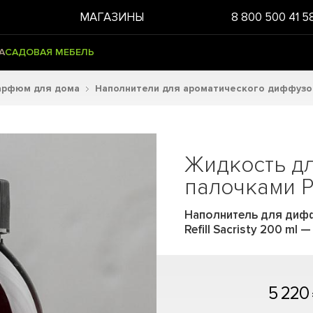
МАГАЗИНЫ
8 800 500 41 5
А
САДОВАЯ МЕБЕЛЬ
арфюм для дома
Наполнители для ароматического диффузо
Жидкость д
палочками Р
Наполнитель для диффу
Refill Sacristy 200 ml
5 220