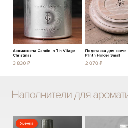
Аромасвеча Candle In Tin Village
Подставка для свечи 
Christmas
Plinth Holder Small
3 830 ₽
2 070 ₽
Наполнители для арома
Уценка