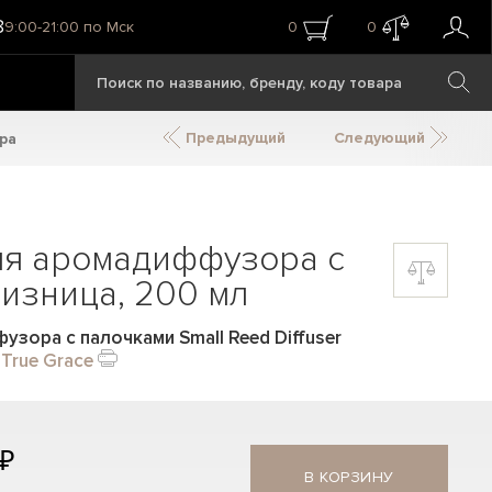
8
9:00-21:00 по Мск
0
0
Предыдущий
Следующий
ра
ля аромадиффузора с
изница, 200 мл
зора с палочками Small Reed Diffuser
—
True Grace
 ₽
В КОРЗИНУ