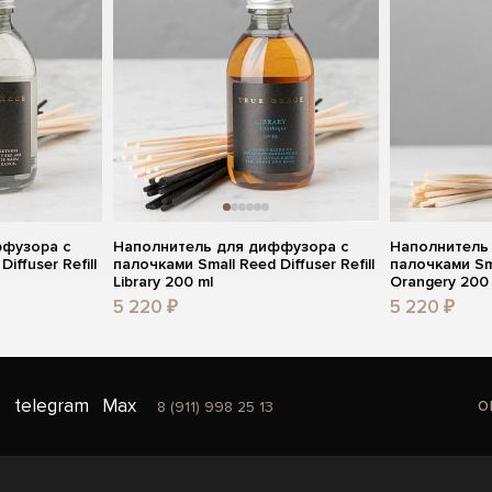
ффузора с
Наполнитель для диффузора с
Наполнитель
iffuser Refill
палочками Small Reed Diffuser Refill
палочками Smal
Library 200 ml
Orangery 200
5 220 ₽
5 220 ₽
o
telegram
Max
8 (911) 998 25 13