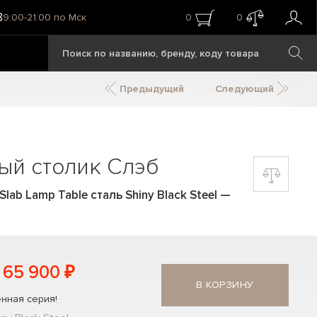
8
9:00-21:00 по Мск
0
0
Предыдущий
Следующий
ый столик Слэб
ab Lamp Table сталь Shiny Black Steel
—
65 900 ₽
В КОРЗИНУ
нная серия!