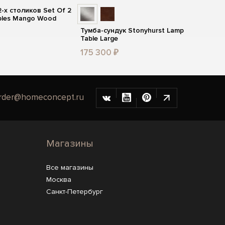
-х столиков Set Of 2
ables Mango Wood
Тумба-сундук Stonyhurst Lamp
Table Large
175 300 ₽
rder@homeconcept.ru
Магазины
Все магазины
Москва
Санкт-Петербург