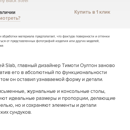
ny Black Steel
Купить в 1 клик
наличии
мотреть?
обработки материала предполагает, что фактура поверхности и оттенки
ться от представленных фотографий изделия или других моделей,
ке.
ей Slab, главный дизайнер Тимоти Оултон заново
ратив его в абсолютный по функциональности
том он оставил узнаваемой форму и детали.
исьменные, журнальные и консольные столы,
меют идеальные размеры и пропорции, делающие
елью, но и сохраняют элементы и детали
ких сундуков.