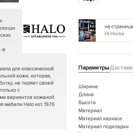
я
на страниц
оскоши
Hi Home
еских
 в
Параметры
Доставк
иала для классической
льной кожи, которая,
отку, не теряет своей
Ширина
только с
Длина
мма вариантов кожаной
Высота
я мебели Halo est. 1976
Материал
Материал каркаса
Материал подкладки