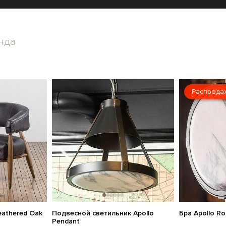
нда
Распрода
eathered Oak
Подвесной светильник Apollo
Бра Apollo R
Pendant