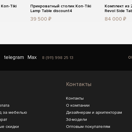
Kon-Tiki
Прикроватный столик Kon-Tiki
Комплект из 2
Lamp Table discount4
Revol Side T
39 500 ₽
84 000 ₽
o
telegram
Max
8 (911) 998 25 13
Контакты
Контакты
плата
О компании
д за мебелью
Дизайнерам и архитекторам
врат
3d-модели
ые скидки
Оптовым покупателям