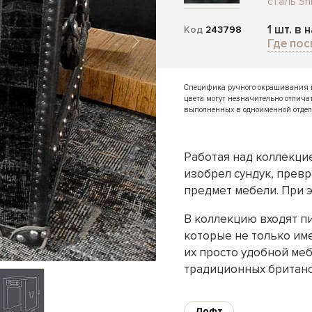
сталь Shi
1 шт. в 
Код
243798
Где пос
Специфика ручного окрашивания и 
цвета могут незначительно отлича
выполненных в одноименной отдел
Работая над коллекци
изобрел сундук, прев
предмет мебели. При э
В коллекцию входят п
которые не только и
их просто удобной меб
традиционных британс
Лофт