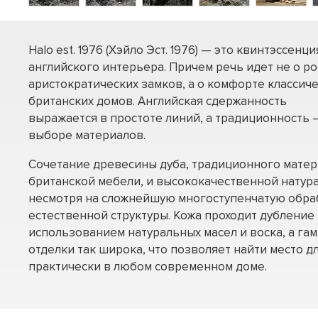
Halo est. 1976 (Хэйло Эст. 1976) — это квинтэссенци
английского интерьера. Причем речь идет не о р
аристократических замков, а о комфорте классич
британских домов. Английская сдержанность
выражается в простоте линий, а традиционность –
выборе материалов.
Сочетание древесины дуба, традиционного матер
британской мебели, и высококачественной натура
несмотря на сложнейшую многоступенчатую обраб
естественной структуры. Кожа проходит дубление 
использованием натуральных масел и воска, а га
отделки так широка, что позволяет найти место дл
практически в любом современном доме.