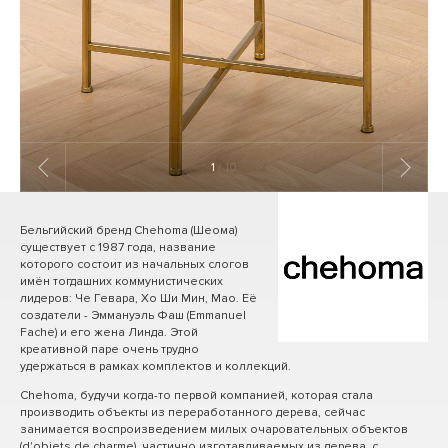
1
/ 10
Бельгийский бренд Chehoma (Шеома)
существует с 1987 года, название
которого состоит из начальных слогов
имён тогдашних коммунистических
лидеров: Че Гевара, Хо Ши Мин, Мао. Её
создатели - Эммануэль Фаш (Emmanuel
Fache) и его жена Линда. Этой
креативной паре очень трудно
удержаться в рамках комплектов и коллекций.
Chehoma, будучи когда-то первой компанией, которая стала
производить объекты из переработанного дерева, сейчас
занимается воспроизведением милых очаровательных объектов
(d'objets de charme), частично изготавливаемых из дерева, с