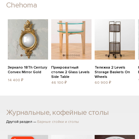
Chehoma
Зеркало 18Th Century
Прикроватный
Тележка 2 Levels
Convex Mirror Gold
столик 2 Glass Levels
Storage Baskets On
Side Table
Wheels
14 400 ₽
46 100 ₽
60 900 ₽
Журнальные, кофейные столы
Другой раздел —
Барные стойки и столы