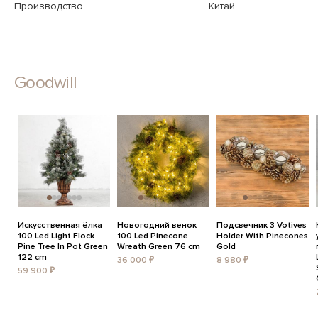
Производство
Китай
Goodwill
Искусственная ёлка
Новогодний венок
Подсвечник 3 Votives
100 Led Light Flock
100 Led Pinecone
Holder With Pinecones
Pine Tree In Pot Green
Wreath Green 76 cm
Gold
122 cm
36 000 ₽
8 980 ₽
59 900 ₽