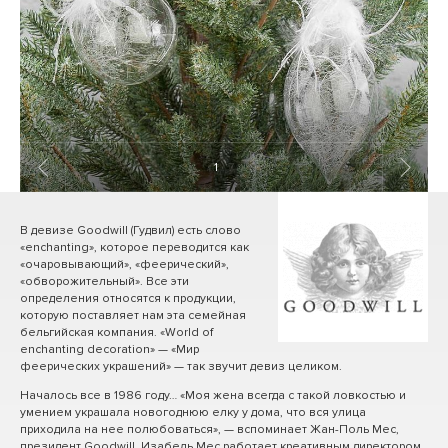
1
/ 7
В девизе Goodwill (Гудвил) есть слово
«enchanting», которое переводится как
«очаровывающий», «феерический»,
«обворожительный». Все эти
определения относятся к продукции,
которую поставляет нам эта семейная
бельгийская компания. «World of
enchanting decoration» — «Мир
феерических украшений» — так звучит девиз целиком.
Началось все в 1986 году… «Моя жена всегда с такой ловкостью и
умением украшала новогоднюю елку у дома, что вся улица
приходила на нее полюбоваться», — вспоминает Жан-Поль Мес,
президент Goodwill. Изабель Мес работает креативным директором