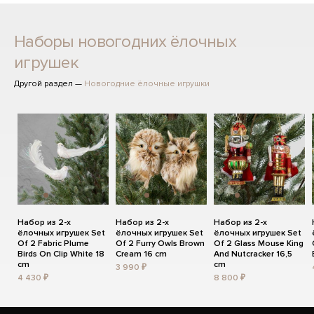
Наборы новогодних ёлочных
игрушек
Другой раздел —
Новогодние ёлочные игрушки
Набор из 2-х
Набор из 2-х
Набор из 2-х
ёлочных игрушек Set
ёлочных игрушек Set
ёлочных игрушек Set
Of 2 Fabric Plume
Of 2 Furry Owls Brown
Of 2 Glass Mouse King
Birds On Clip White 18
Cream 16 cm
And Nutcracker 16,5
cm
cm
3 990 ₽
4 430 ₽
8 800 ₽