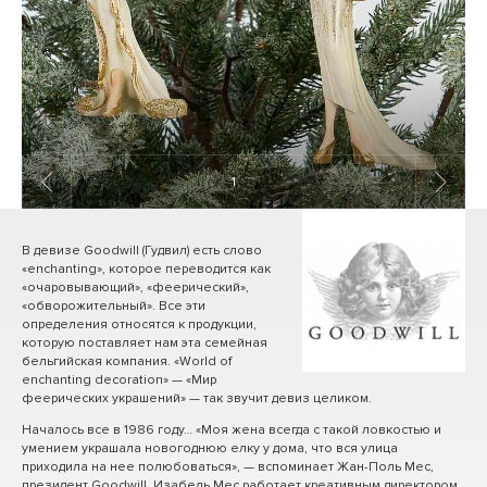
1
/ 8
В девизе Goodwill (Гудвил) есть слово
«enchanting», которое переводится как
«очаровывающий», «феерический»,
«обворожительный». Все эти
определения относятся к продукции,
которую поставляет нам эта семейная
бельгийская компания. «World of
enchanting decoration» — «Мир
феерических украшений» — так звучит девиз целиком.
Началось все в 1986 году… «Моя жена всегда с такой ловкостью и
умением украшала новогоднюю елку у дома, что вся улица
приходила на нее полюбоваться», — вспоминает Жан-Поль Мес,
президент Goodwill. Изабель Мес работает креативным директором