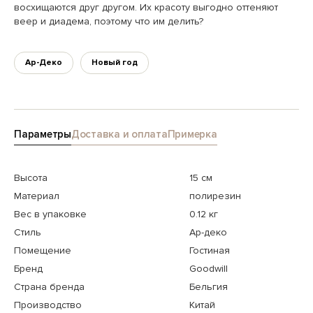
восхищаются друг другом. Их красоту выгодно оттеняют
веер и диадема, поэтому что им делить?
Ар-Деко
Новый год
Параметры
Доставка и оплата
Примерка
Высота
15 см
Материал
полирезин
Вес в упаковке
0.12 кг
Стиль
Ар-деко
Помещение
Гостиная
Бренд
Goodwill
Страна бренда
Бельгия
Производство
Китай