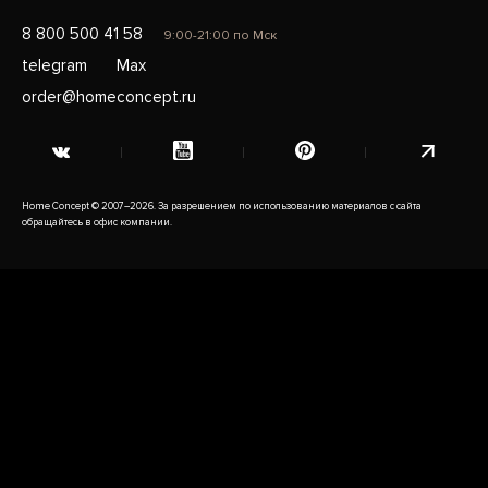
8 800 500 41 58
9:00-21:00 по Мск
telegram
Max
order@homeconcept.ru
Home Concept © 2007–2026. За разрешением по использованию материалов с сайта
обращайтесь в офис компании.