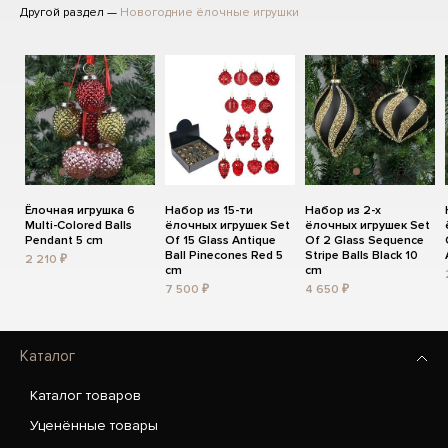
Другой раздел —
Новогодние ёлочные игрушки
Ёлочная игрушка 6
Набор из 15-ти
Набор из 2-х
Multi-Colored Balls
ёлочных игрушек Set
ёлочных игрушек Set
Pendant 5 cm
Of 15 Glass Antique
Of 2 Glass Sequence
Ball Pinecones Red 5
Stripe Balls Black 10
2 210 ₽
cm
cm
7 500 ₽
4 650 ₽
Каталог
Каталог товаров
Уценённые товары