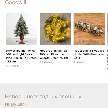
Goodwill
Искусственная ёлка
Новогодний венок
Подсвечник 3 Votives
100 Led Light Flock
100 Led Pinecone
Holder With Pinecones
Pine Tree In Pot Green
Wreath Green 76 cm
Gold
122 cm
36 000 ₽
8 980 ₽
59 900 ₽
Наборы новогодних ёлочных
игрушек