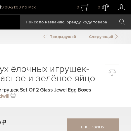
8
9:00-21:00 по Мск
0
0
Предыдущий
Следующий
ух ёлочных игрушек-
асное и зелёное яйцо
игрушек Set Of 2 Glass Jewel Egg Boxes
will
 ₽
В КОРЗИНУ