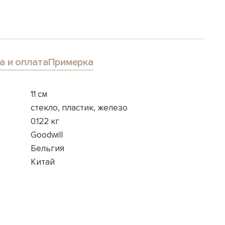
а и оплата
Примерка
11 см
стекло, пластик, железо
0.122 кг
Goodwill
Бельгия
Китай