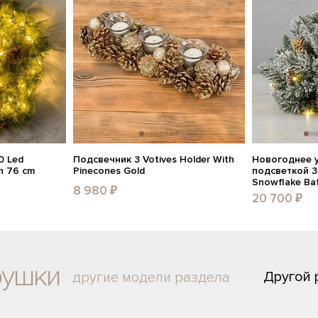
0 Led
Подсвечник 3 Votives Holder With
Новогоднее 
n 76 cm
Pinecones Gold
подсветкой 35
Snowflake Ba
8 980 ₽
20 700 ₽
рушки
Другой
другие модели раздела