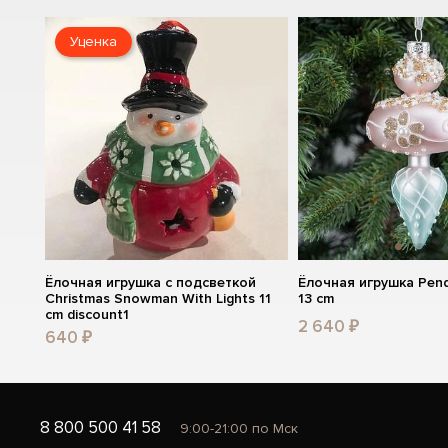
Уценка
Ёлочная игрушка с подсветкой
Ёлочная игрушка Pend
Christmas Snowman With Lights 11
13 cm
cm discount1
2 640 ₽
640 ₽
8 800 500 41 58
9:00-21:00 по Мск