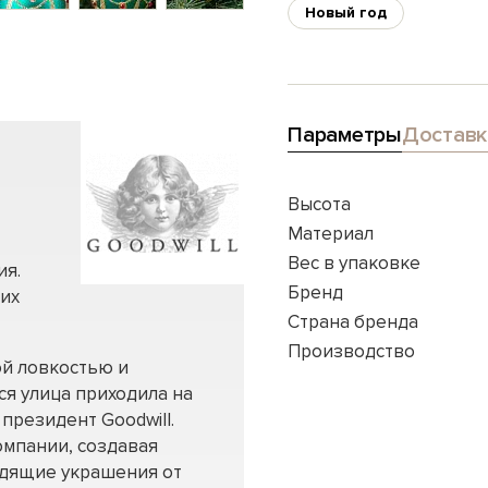
Новый год
Параметры
Доставк
Высота
Материал
Вес в упаковке
ия.
Бренд
ких
Страна бренда
Производство
ой ловкостью и
ся улица приходила на
президент Goodwill.
мпании, создавая
одящие украшения от