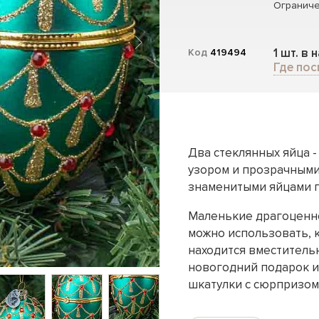
Ограниче
1 шт. в 
Код
419494
Где пос
Два стеклянных яйца 
узором и прозрачными
знаменитыми яйцами п
Маленькие драгоценнос
можно использовать, к
находится вместитель
новогодний подарок ил
шкатулки с сюрпризом