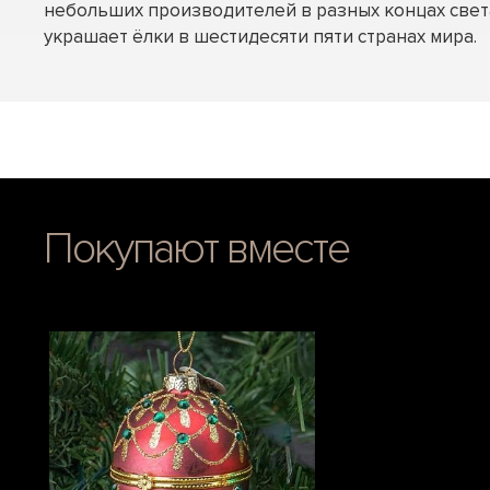
небольших производителей в разных концах света
украшает ёлки в шестидесяти пяти странах мира.
Покупают вместе