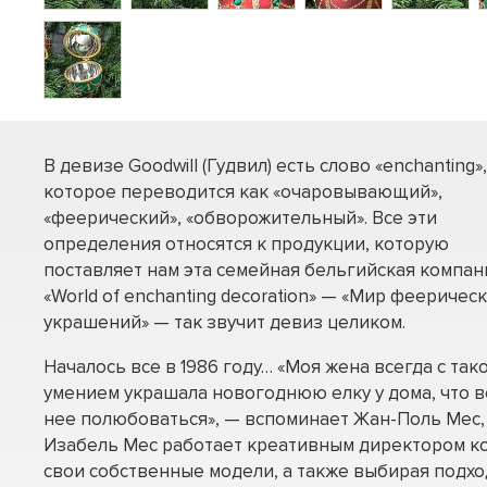
В девизе Goodwill (Гудвил) есть слово «enchanting»,
которое переводится как «очаровывающий»,
«феерический», «обворожительный». Все эти
определения относятся к продукции, которую
поставляет нам эта семейная бельгийская компан
«World of enchanting decoration» — «Мир фееричес
украшений» — так звучит девиз целиком.
Началось все в 1986 году… «Моя жена всегда с так
умением украшала новогоднюю елку у дома, что в
нее полюбоваться», — вспоминает Жан-Поль Мес, 
Изабель Мес работает креативным директором ко
свои собственные модели, а также выбирая подх