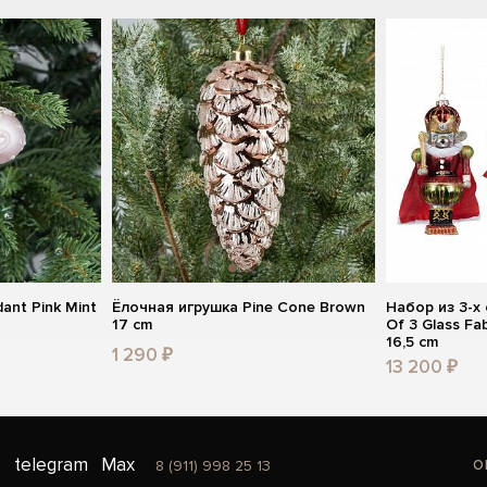
ant Pink Mint
Ёлочная игрушка Pine Cone Brown
Набор из 3-х
17 cm
Of 3 Glass Fab
16,5 cm
1 290 ₽
13 200 ₽
o
telegram
Max
8 (911) 998 25 13