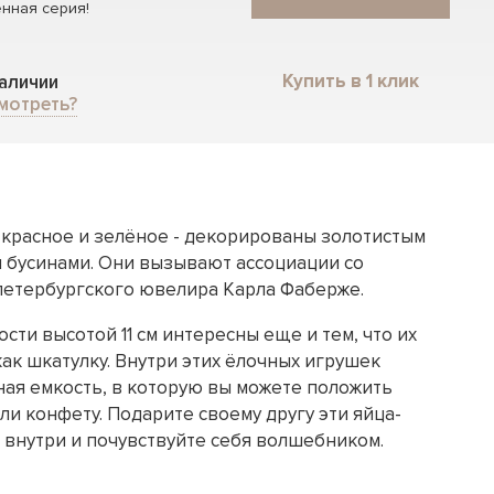
нная серия!
Купить в 1 клик
наличии
мотреть?
- красное и зелёное - декорированы золотистым
 бусинами. Они вызывают ассоциации со
етербургского ювелира Карла Фаберже.
ти высотой 11 см интересны еще и тем, что их
ак шкатулку. Внутри этих ёлочных игрушек
ная емкость, в которую вы можете положить
и конфету. Подарите своему другу эти яйца-
 внутри и почувствуйте себя волшебником.