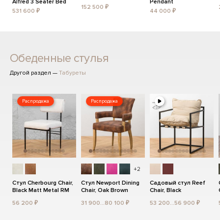
Alfred 3 Seater Bed
Pendant
152 500 ₽
531 600 ₽
44 000 ₽
Обеденные стулья
Другой раздел —
Табуреты
Распродажа
Распродажа
+2
Стул Cherbourg Chair,
Стул Newport Dining
Садовый стул Reef
Black Matt Metal RM
Chair, Oak Brown
Chair, Black
56 200 ₽
31 900...80 100 ₽
53 200...56 900 ₽