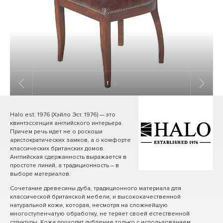
1
/ 5
Halo est. 1976 (Хэйло Эст. 1976) — это
квинтэссенция английского интерьера.
Причем речь идет не о роскоши
аристократических замков, а о комфорте
классических британских домов.
Английская сдержанность выражается в
простоте линий, а традиционность – в
выборе материалов.
Сочетание древесины дуба, традиционного материала для
классической британской мебели, и высококачественной
натуральной кожи, которая, несмотря на сложнейшую
многоступенчатую обработку, не теряет своей естественной
структуры. Кожа проходит дубление только с использованием