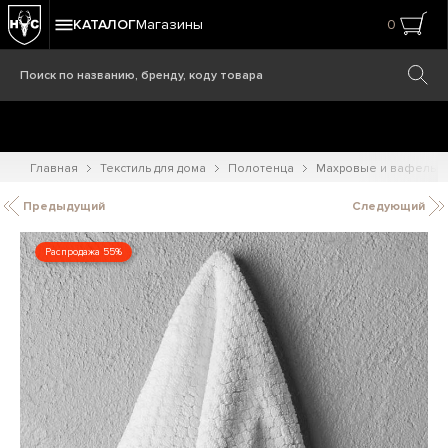
КАТАЛОГ
Магазины
0
Главная
Текстиль для дома
Полотенца
Махровые и вафельн
Предыдущий
Следующий
Распродажа 55%