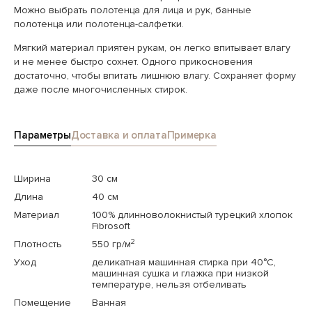
Можно выбрать полотенца для лица и рук, банные
полотенца или полотенца-салфетки.
Мягкий материал приятен рукам, он легко впитывает влагу
и не менее быстро сохнет. Одного прикосновения
достаточно, чтобы впитать лишнюю влагу. Сохраняет форму
даже после многочисленных стирок.
Параметры
Доставка и оплата
Примерка
Ширина
30 см
Длина
40 см
Материал
100% длинноволокнистый турецкий хлопок
Fibrosoft
2
Плотность
550 гр/м
Уход
деликатная машинная стирка при 40°C,
машинная сушка и глажка при низкой
температуре, нельзя отбеливать
Помещение
Ванная