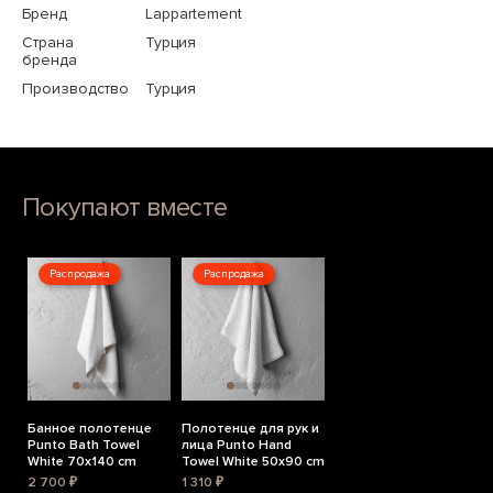
Бренд
Lappartement
Страна
Турция
бренда
Производство
Турция
Покупают вместе
Распродажа
Распродажа
Банное полотенце
Полотенце для рук и
Punto Bath Towel
лица Punto Hand
White 70x140 cm
Towel White 50x90 cm
2 700 ₽
1 310 ₽