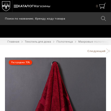
КАТАЛОГ
Магазины
0
Главная
Текстиль для дома
Полотенца
Махровые полотенца д
Следующий
Распродажа 70%