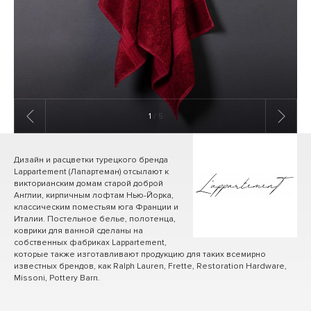
1
/ 5
Дизайн и расцветки турецкого бренда
Lappartement (Лапартеман) отсылают к
викторианским домам старой доброй
Англии, кирпичным лофтам Нью-Йорка,
классическим поместьям юга Франции и
Италии. Постельное белье, полотенца,
коврики для ванной сделаны на
собственных фабриках Lappartement,
которые также изготавливают продукцию для таких всемирно
известных брендов, как Ralph Lauren, Frette, Restoration Hardware,
Missoni, Pottery Barn.