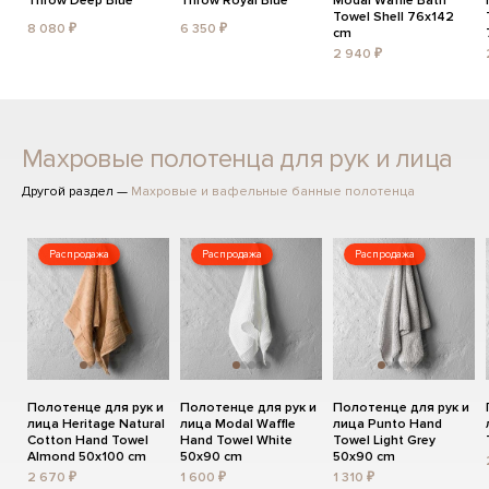
Throw Deep Blue
Throw Royal Blue
Modal Waffle Bath
Towel Shell 76x142
8 080 ₽
6 350 ₽
cm
2 940 ₽
Махровые полотенца для рук и лица
Другой раздел —
Махровые и вафельные банные полотенца
Распродажа
Распродажа
Распродажа
Полотенце для рук и
Полотенце для рук и
Полотенце для рук и
лица Heritage Natural
лица Modal Waffle
лица Punto Hand
Cotton Hand Towel
Hand Towel White
Towel Light Grey
Almond 50x100 cm
50x90 cm
50x90 cm
2 670 ₽
1 600 ₽
1 310 ₽