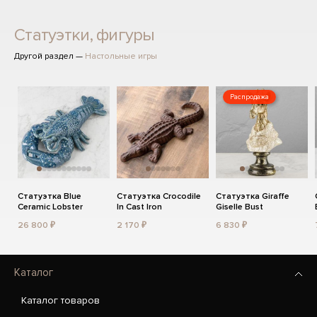
Статуэтки, фигуры
Другой раздел —
Настольные игры
Распродажа
Статуэтка Blue
Статуэтка Crocodile
Статуэтка Giraffe
Ceramic Lobster
In Cast Iron
Giselle Bust
26 800 ₽
2 170 ₽
6 830 ₽
Каталог
Каталог товаров