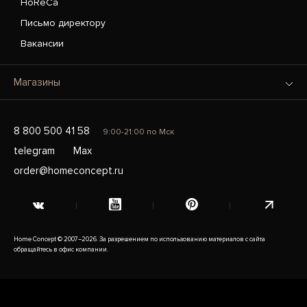
HoReCa
Письмо директору
Вакансии
Магазины
8 800 500 41 58
9:00-21:00 по Мск
telegram
Max
order@homeconcept.ru
Home Concept © 2007–2026. За разрешением по использованию материалов с сайта
обращайтесь в офис компании.