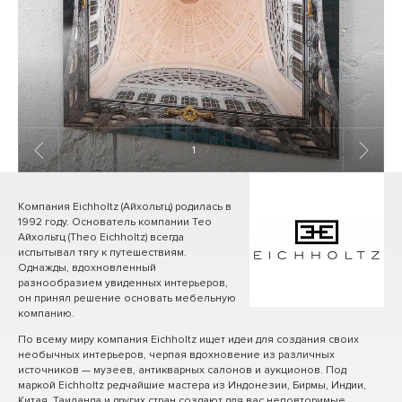
1
/ 7
Компания Eichholtz (Айхольтц) родилась в
1992 году. Основатель компании Тео
Айхольтц (Theo Eichholtz) всегда
испытывал тягу к путешествиям.
Однажды, вдохновленный
разнообразием увиденных интерьеров,
он принял решение основать мебельную
компанию.
По всему миру компания Eichholtz ищет идеи для создания своих
необычных интерьеров, черпая вдохновение из различных
источников — музеев, антикварных салонов и аукционов. Под
маркой Eichholtz редчайшие мастера из Индонезии, Бирмы, Индии,
Китая, Таиланда и других стран создают для вас неповторимые