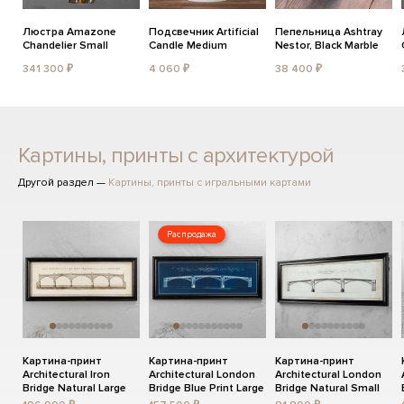
Люстра Amazone
Подсвечник Artificial
Пепельница Ashtray
Chandelier Small
Candle Medium
Nestor, Black Marble
341 300 ₽
4 060 ₽
38 400 ₽
Картины, принты с архитектурой
Другой раздел —
Картины, принты с игральными картами
Распродажа
Картина-принт
Картина-принт
Картина-принт
Architectural Iron
Architectural London
Architectural London
Bridge Natural Large
Bridge Blue Print Large
Bridge Natural Small