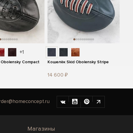
+1
 Obolensky Compact
Кошелёк Skid Obolensky Stripe
14 600 ₽
rder@homeconcept.ru
Магазины