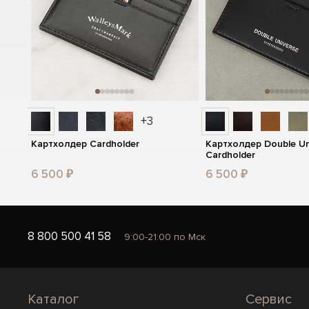
+3
Картхолдер Cardholder
Картхолдер Double Un
Cardholder
6 500 ₽
6 500 ₽
8 800 500 41 58
9:00-21:00 по Мск
Каталог
Сервис