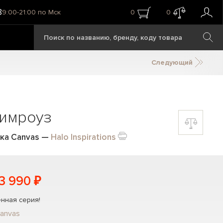
8
9:00-21:00 по Мск
0
0
Следующий
имроуз
ька Canvas
—
Halo Inspirations
3 990 ₽
нная серия!
anvas