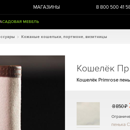
МАГАЗИНЫ
8 800 500 41 5
А
САДОВАЯ МЕБЕЛЬ
ессуары
Кожаные кошельки, портмоне, визитницы
Кошелёк Пр
Кошелёк Primrose пен
8 850 ₽
Ограниче
пенька C