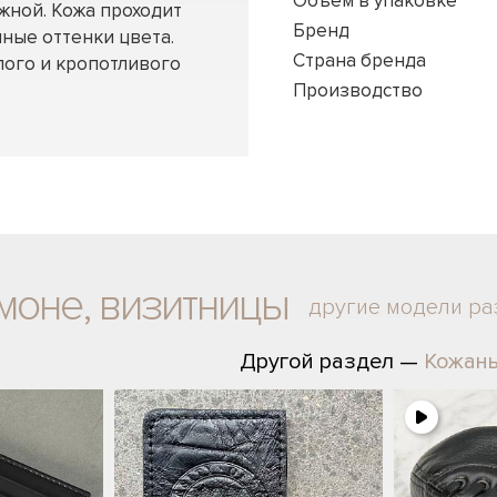
Объем в упаковке
жной. Кожа проходит
Бренд
чные оттенки цвета.
Страна бренда
лого и кропотливого
Производство
моне, визитницы
другие модели ра
Другой раздел —
Кожаны