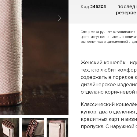
последн
Код
246303
резерве
Специфика ручного окрашивания и 
цвета могут незначительно отлича
выполненных в одноименной отдел
Женский кошелёк - ид
тех, кто любит комфорт
содержать в порядке 
дизайнерское изделие
отделано коричневой 
Классический кошелёк 
купюр, два отделения 
кредитных карт и виз
пропуска. С наружной 