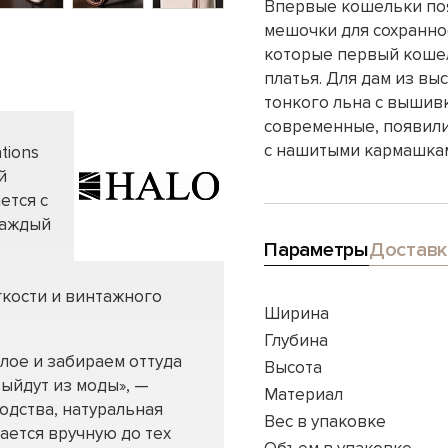
Впервые кошельки поя
мешочки для сохраннос
которые первый кошел
платья. Для дам из в
тонкого льна с вышивк
современные, появилис
с нашитыми кармашкам
tions
й
ется с
Каждый
Параметры
Доставк
гкости и винтажного
Ширина
Глубина
лое и забираем оттуда
Высота
ыйдут из моды», —
Материал
одства, натуральная
Вес в упаковке
ается вручную до тех