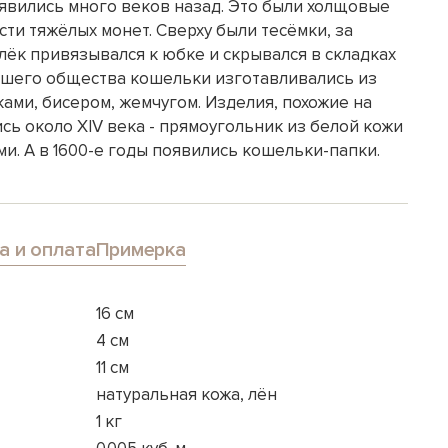
вились много веков назад. Это были холщовые
ти тяжёлых монет. Сверху были тесёмки, за
ёк привязывался к юбке и скрывался в складках
ысшего общества кошельки изготавливались из
ами, бисером, жемчугом. Изделия, похожие на
ь около XIV века - прямоугольник из белой кожи
и. А в 1600-е годы появились кошельки-папки.
а и оплата
Примерка
16 см
4 см
11 см
натуральная кожа, лён
1 кг