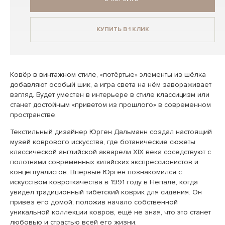
КУПИТЬ В 1 КЛИК
Ковёр в винтажном стиле, «потёртые» элементы из шёлка
добавляют особый шик, а игра света на нём завораживает
взгляд. Будет уместен в интерьере в стиле классицизм или
станет достойным «приветом из прошлого» в современном
пространстве.
Текстильный дизайнер Юрген Дальманн создал настоящий
музей коврового искусства, где ботанические сюжеты
классической английской акварели XIX века соседствуют с
полотнами современных китайских экспрессионистов и
концептуалистов. Впервые Юрген познакомился с
искусством ковроткачества в 1991 году в Непале, когда
увидел традиционный тибетский коврик для сидения. Он
привез его домой, положив начало собственной
уникальной коллекции ковров, ещё не зная, что это станет
любовью и страстью всей его жизни.