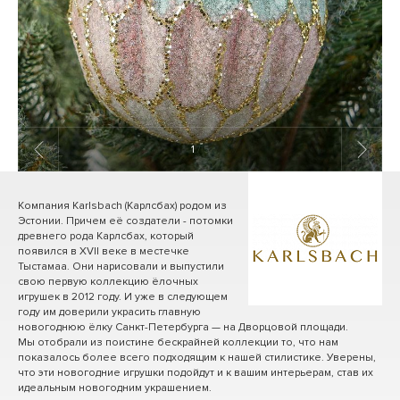
1
/ 5
Компания Karlsbach (Карлсбах) родом из
Эстонии. Причем её создатели - потомки
древнего рода Карлсбах, который
появился в XVII веке в местечке
Тыстамаа. Они нарисовали и выпустили
свою первую коллекцию ёлочных
игрушек в 2012 году. И уже в следующем
году им доверили украсить главную
новогоднюю ёлку Санкт-Петербурга — на Дворцовой площади.
Мы отобрали из поистине бескрайней коллекции то, что нам
показалось более всего подходящим к нашей стилистике. Уверены,
что эти новогодние игрушки подойдут и к вашим интерьерам, став их
идеальным новогодним украшением.