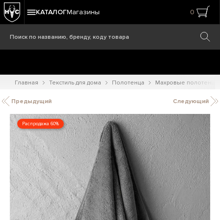
КАТАЛОГ
Магазины
0
Главная
Текстиль для дома
Полотенца
Махровые полотенца д
Предыдущий
Следующий
Распродажа 60%