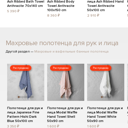
Ash Ribbed Bath Towel
Ash Ribbed Body
лица Ash Ribbed Hand
Anthracite 70x140 cm
Towel Anthracite
Towel Anthracite
100x150 cm
50x100 cm
5 390 ₽
8 360 ₽
2 910 ₽
Махровые полотенца для рук и лица
Другой раздел —
Махровые и вафельные банные полотенца
Распродажа
Распродажа
Распродажа
Полотенце для рук и
Полотенце для рук и
Полотенце для рук и
лица Japanese Fine
лица Modal Waffle
лица Modal Waffle
Pattern Hishi Dark
Hand Towel Shell
Hand Towel White
Blue 50x100 cm
50x90 cm
50x90 cm
3 350 ₽
1 600 ₽
1 600 ₽