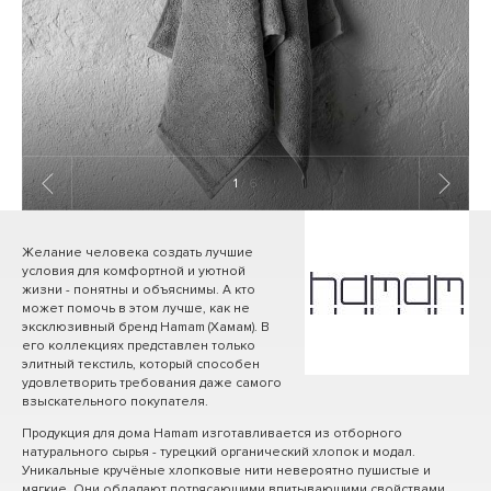
1
/ 6
Желание человека создать лучшие
условия для комфортной и уютной
жизни - понятны и объяснимы. А кто
может помочь в этом лучше, как не
эксклюзивный бренд Hamam (Хамам). В
его коллекциях представлен только
элитный текстиль, который способен
удовлетворить требования даже самого
взыскательного покупателя.
Продукция для дома Hamam изготавливается из отборного
натурального сырья - турецкий органический хлопок и модал.
Уникальные кручёные хлопковые нити невероятно пушистые и
мягкие. Они обладают потрясающими впитывающими свойствами.