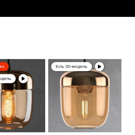
жа
Есть 3D-модель
одель