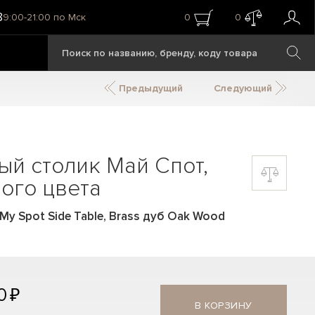
8
9:00-21:00 по Мск
0
0
Предыдущий
Следующий
й столик Май Спот,
ного цвета
y Spot Side Table, Brass дуб Oak Wood
0 ₽
В КОРЗИНУ