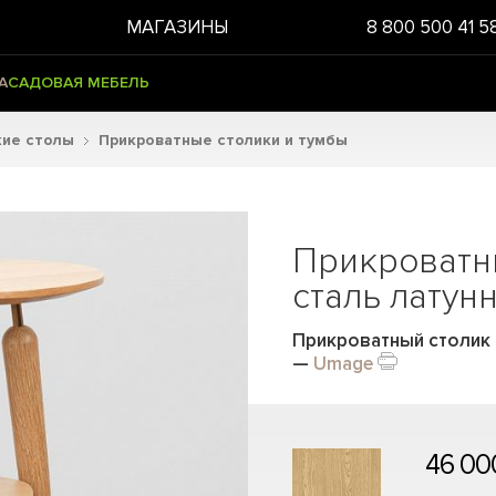
МАГАЗИНЫ
8 800 500 41 5
А
САДОВАЯ МЕБЕЛЬ
кие столы
Прикроватные столики и тумбы
Прикроватны
сталь латун
Прикроватный столик M
—
Umage
46 00