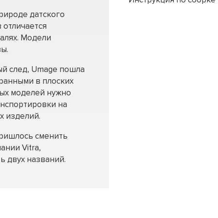
рироде датского
 отличается
алях. Модели
ы.
ый след, Umage пошла
бранными в плоских
ных моделей нужно
анспортировки на
х изделий.
пришлось сменить
ании Vitra,
ь двух названий.