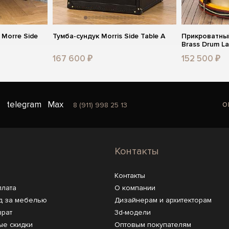
Morre Side
Тумба-сундук Morris Side Table A
Прикроватный
Brass Drum L
167 600 ₽
152 500 ₽
o
telegram
Max
8 (911) 998 25 13
Контакты
Контакты
плата
О компании
д за мебелью
Дизайнерам и архитекторам
врат
3d-модели
ые скидки
Оптовым покупателям