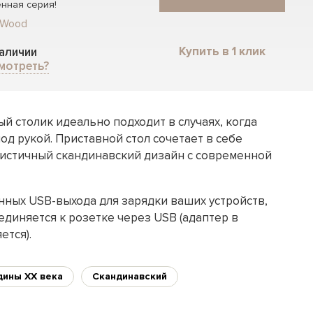
нная серия!
 Wood
Купить в 1 клик
наличии
мотреть?
 столик идеально подходит в случаях, когда
д рукой. Приставной стол сочетает в себе
истичный скандинавский дизайн с современной
нных USB-выхода для зарядки ваших устройств,
единяется к розетке через USB (адаптер в
ется).
дины XX века
Скандинавский