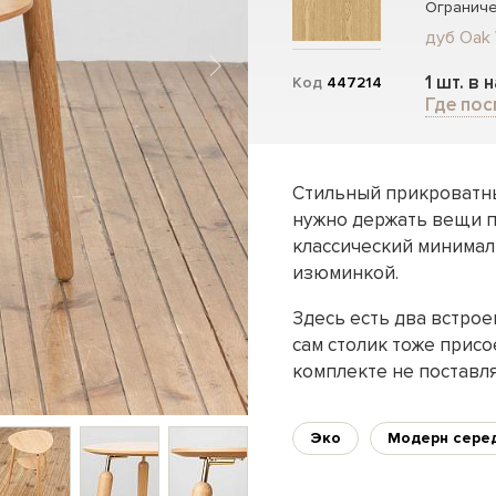
Ограниче
дуб Oak
1 шт. в 
Код
447214
Где пос
Стильный прикроватный
нужно держать вещи по
классический минимал
изюминкой.
Здесь есть два встрое
сам столик тоже присо
комплекте не поставля
Эко
Модерн сере