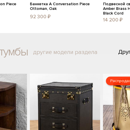
on Piece
Банкетка A Conversation Piece
Подвесной св
Ottoman, Oak
Amber Brass 
Black Cord
92 300 ₽
14 200 ₽
 тумбы
Дру
другие модели раздела
Распрода