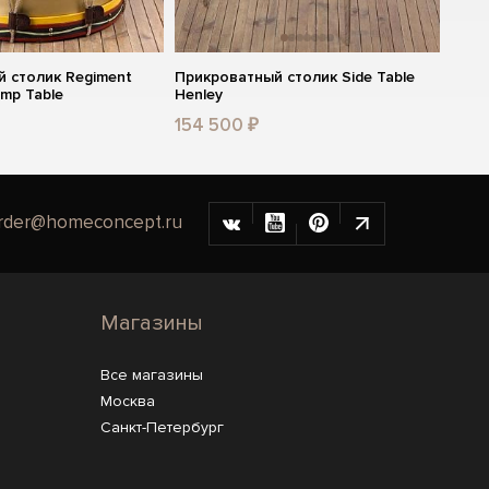
 столик Regiment
Прикроватный столик Side Table
amp Table
Henley
154 500 ₽
rder@homeconcept.ru
Магазины
Все магазины
Москва
Санкт-Петербург