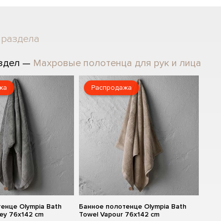
 раздела
аздел —
Махровые полотенца для рук и лица
жа
Распродажа
енце Olympia Bath
Банное полотенце Olympia Bath
rey 76x142 cm
Towel Vapour 76x142 cm