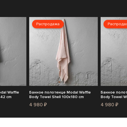
Распродажа
Распрода
al Waffle
Банное полотенце Modal Waffle
Банное полот
142 cm
Body Towel Shell 100x180 cm
Body Towel W
4 980 ₽
4 980 ₽