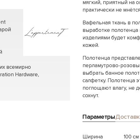
мягкий, приятный на 
практически не мнётся
ent
Вафельная ткань в пол
арой
выработке полотенца 
изделиями будет комф
кожей.
й
Полотенца представле
перламутрово-розовы
их всемирно
выбрать банное полоте
ration Hardware,
салфетку. Полотенца 
поглощают влагу, не 
сохнут.
Параметры
Доставк
Ширина
100 см