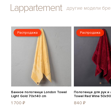
Lappartement
другие модели бр
Распродажа
Распродажа
Банное полотенце London Towel
Полотенце для рук и
Light Gold 70x140 cm
Towel Red Wine 50x90
1 700 ₽
840 ₽