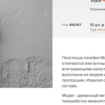
11 100 ₽
Ограниче
10 шт. в
Код
450347
Где пос
Полотенца линейки Mo
отличаются элегантны
впитывающими качест
выполнена из модала 
пропорциях. Изделия 
составе.
Модал - древесный ма
переработки эвкалипта