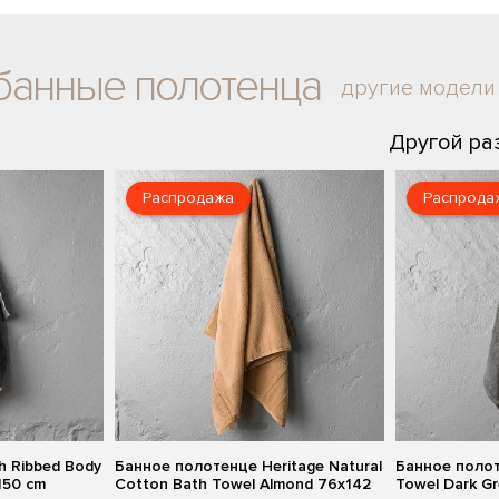
банные полотенца
другие модели
Другой р
Распродажа
Распрода
h Ribbed Body
Банное полотенце Heritage Natural
Банное полот
150 cm
Cotton Bath Towel Almond 76x142
Towel Dark G