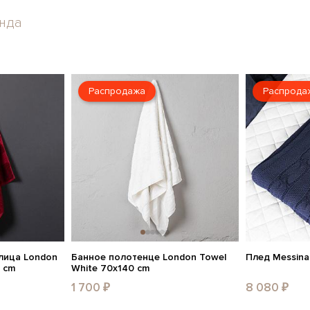
енда
Распродажа
Распрода
 лица London
Банное полотенце London Towel
Плед Messina
 cm
White 70x140 cm
1 700 ₽
8 080 ₽