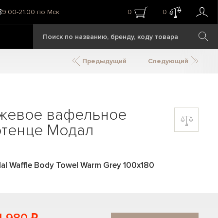
8
9:00-21:00 по Мск
0
0
Предыдущий
Следующий
жевое вафельное
отенце Модал
l Waffle Body Towel Warm Grey 100x180