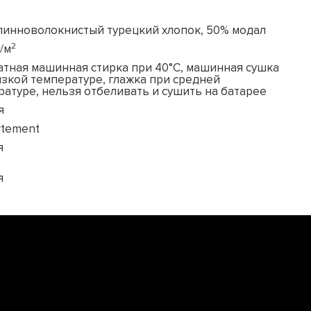
линноволокнистый турецкий хлопок, 50% модал
2
/м
атная машинная стирка при 40°C, машинная сушка
изкой температуре, глажка при средней
ратуре, нельзя отбеливать и сушить на батарее
я
rtement
я
я