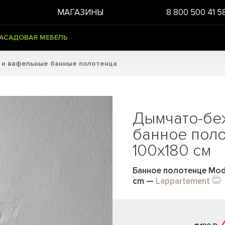
МАГАЗИНЫ
8 800 500 41 5
А
САДОВАЯ МЕБЕЛЬ
 и вафельные банные полотенца
Дымчато-бе
банное пол
100x180 см
Банное полотенце Moda
cm
—
Lappartement