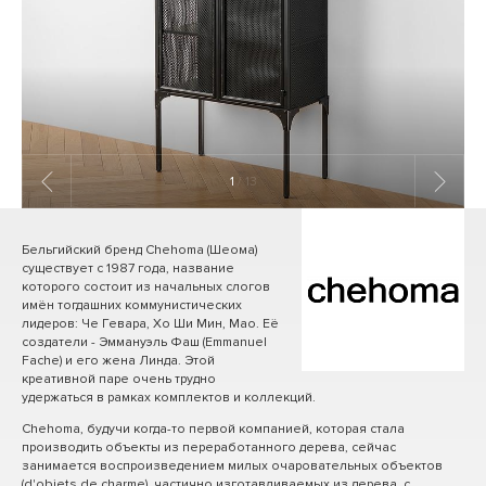
1
/ 13
Бельгийский бренд Chehoma (Шеома)
существует с 1987 года, название
которого состоит из начальных слогов
имён тогдашних коммунистических
лидеров: Че Гевара, Хо Ши Мин, Мао. Её
создатели - Эммануэль Фаш (Emmanuel
Fache) и его жена Линда. Этой
креативной паре очень трудно
удержаться в рамках комплектов и коллекций.
Chehoma, будучи когда-то первой компанией, которая стала
производить объекты из переработанного дерева, сейчас
занимается воспроизведением милых очаровательных объектов
(d'objets de charme), частично изготавливаемых из дерева, с