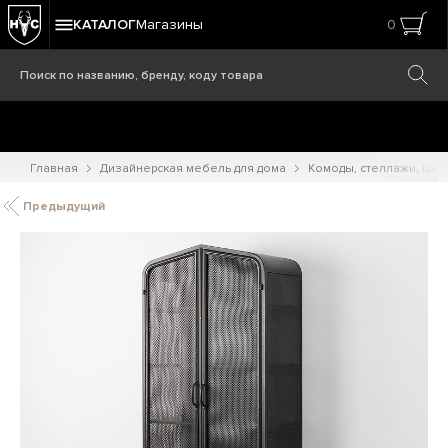
КАТАЛОГ
Магазины
0
Главная
Дизайнерская мебель для дома
Комоды, стеллажи, шк
Предыдущий