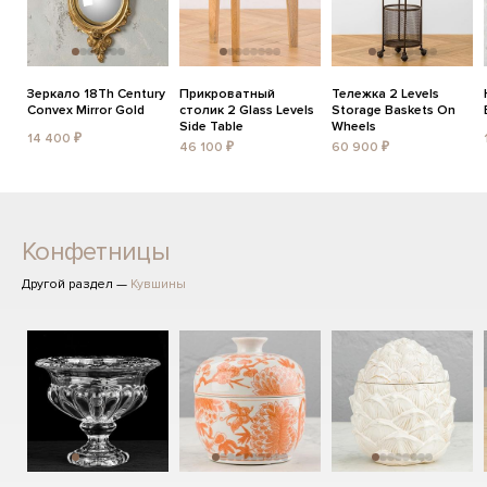
Зеркало 18Th Century
Прикроватный
Тележка 2 Levels
Convex Mirror Gold
столик 2 Glass Levels
Storage Baskets On
Side Table
Wheels
14 400 ₽
46 100 ₽
60 900 ₽
Конфетницы
Другой раздел —
Кувшины