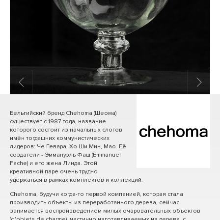
1
/ 6
Бельгийский бренд Chehoma (Шеома)
существует с 1987 года, название
которого состоит из начальных слогов
имён тогдашних коммунистических
лидеров: Че Гевара, Хо Ши Мин, Мао. Её
создатели - Эммануэль Фаш (Emmanuel
Fache) и его жена Линда. Этой
креативной паре очень трудно
удержаться в рамках комплектов и коллекций.
Chehoma, будучи когда-то первой компанией, которая стала
производить объекты из переработанного дерева, сейчас
занимается воспроизведением милых очаровательных объектов
(d'objets de charme), частично изготавливаемых из дерева, с