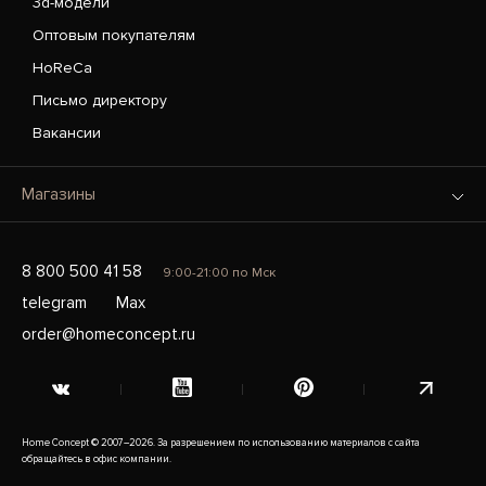
3d-модели
Оптовым покупателям
HoReCa
Письмо директору
Вакансии
Магазины
8 800 500 41 58
9:00-21:00 по Мск
telegram
Max
order@homeconcept.ru
Home Concept © 2007–2026. За разрешением по использованию материалов с сайта
обращайтесь в офис компании.