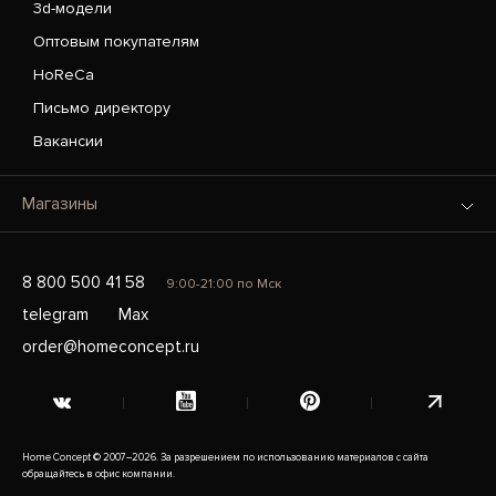
3d-модели
Оптовым покупателям
HoReCa
Письмо директору
Вакансии
Магазины
8 800 500 41 58
9:00-21:00 по Мск
telegram
Max
order@homeconcept.ru
Home Concept © 2007–2026. За разрешением по использованию материалов с сайта
обращайтесь в офис компании.