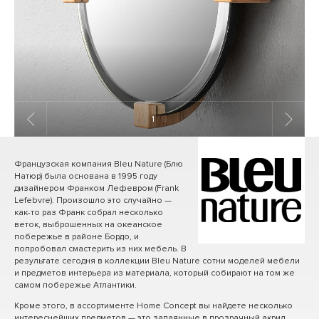
1
/ 9
Французская компания Bleu Nature (Блю
Натюр) была основана в 1995 году
дизайнером Франком Лефевром (Frank
Lefebvre). Произошло это случайно —
как-то раз Франк собрал несколько
веток, выброшенных на океанское
побережье в районе Бордо, и
попробовал смастерить из них мебель. В
результате сегодня в коллекции Bleu Nature сотни моделей мебели
и предметов интерьера из материала, который собирают на том же
самом побережье Атлантики.
Кроме этого, в ассортименте Home Concept вы найдете несколько
интереснейших предметов — это запаянные в прозрачный акрил