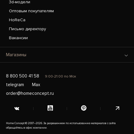
3d-модели
Оптовым покупателям
HoReCa
Письмо директору
Вакансии
Магазины
8 800 500 41 58
9:00-21:00 по Мск
telegram
Max
order@homeconcept.ru
Home Concept © 2007–2026. За разрешением по использованию материалов с сайта
обращайтесь в офис компании.