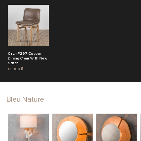
Стул F297 Cocoon
Dining Chair With New
Stitch
65 100 ₽
Bleu Nature