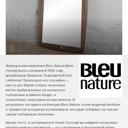
1
/ 9
Французская компания Bleu Nature (Блю
Натюр) была основана в 1995 году
дизайнером Франком Лефевром (Frank
Lefebvre). Произошло это случайно —
как-то раз Франк собрал несколько
веток, выброшенных на океанское
побережье в районе Бордо, и
попробовал смастерить из них мебель. В
результате сегодня в коллекции Bleu Nature сотни моделей мебели
и предметов интерьера из материала, который собирают на том же
самом побережье Атлантики.
Кроме этого, в ассортименте Home Concept вы найдете несколько
интереснейших предметов — это запаянные в прозрачный акрил