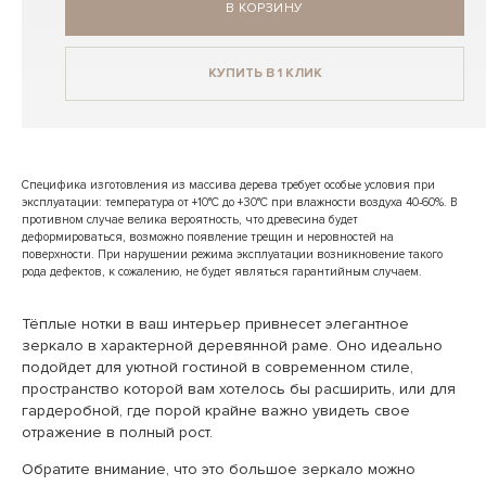
В КОРЗИНУ
КУПИТЬ В 1 КЛИК
Специфика изготовления из массива дерева требует особые условия при
эксплуатации: температура от +10°C до +30°C при влажности воздуха 40-60%. В
противном случае велика вероятность, что древесина будет
деформироваться, возможно появление трещин и неровностей на
поверхности. При нарушении режима эксплуатации возникновение такого
рода дефектов, к сожалению, не будет являться гарантийным случаем.
Тёплые нотки в ваш интерьер привнесет элегантное
зеркало в характерной деревянной раме. Оно идеально
подойдет для уютной гостиной в современном стиле,
пространство которой вам хотелось бы расширить, или для
гардеробной, где порой крайне важно увидеть свое
отражение в полный рост.
Обратите внимание, что это большое зеркало можно