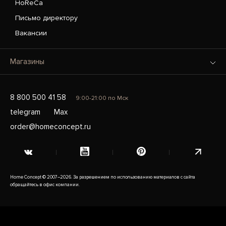
HoReCa
Письмо директору
Вакансии
Магазины
8 800 500 41 58
9:00-21:00 по Мск
telegram
Max
order@homeconcept.ru
Home Concept © 2007–2026. За разрешением по использованию материалов с сайта
обращайтесь в офис компании.