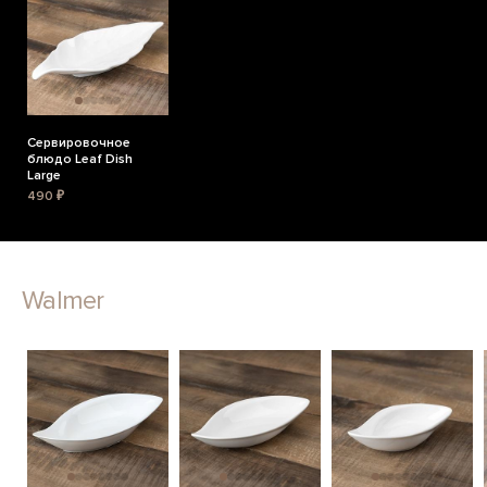
Сервировочное
блюдо Leaf Dish
Large
490 ₽
Walmer