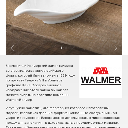
1
/ 6
Знаменитый Уолмерский замок начался
со строительства артиллерийского
форта, который был заложен в 1539 году
по приказу Генриха VIII в Уолмере,
графстве Кент. Осовремененное
изображение этого замка вы как раз
можете видеть на логотипе компании
Walmer (Валмер).
И тут нужно заметить, что фарфор, из которого изготовлены
модели, крепок как древние фортификационные сооружения - он
ударо- и термостоек. Блюда можно использовать в микроволновках,
посуду для запекания - в духовках, мыть в посудомоечных машинах.
Также мы добавили несколько предметов из мрамора - практичного