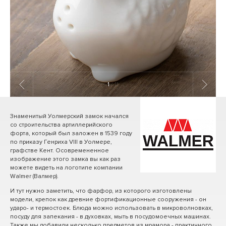
1
/ 11
Знаменитый Уолмерский замок начался
со строительства артиллерийского
форта, который был заложен в 1539 году
по приказу Генриха VIII в Уолмере,
графстве Кент. Осовремененное
изображение этого замка вы как раз
можете видеть на логотипе компании
Walmer (Валмер).
И тут нужно заметить, что фарфор, из которого изготовлены
модели, крепок как древние фортификационные сооружения - он
ударо- и термостоек. Блюда можно использовать в микроволновках,
посуду для запекания - в духовках, мыть в посудомоечных машинах.
Также мы добавили несколько предметов из мрамора - практичного