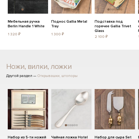
Мебельная ручка
Поднос Gallia Metal
Подставка под
Berlin Handle 1 White
Tray
горячее Gallia Trivet
Glass
1 320 ₽
1 300 ₽
2 100 ₽
Ножи, вилки, ложки
Другой раздел —
Открывашки, штопоры
Набор из 5-ти ножей
Чайная ложка Hotel
Набор для сыра Set