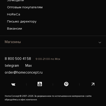
3d-модели
Оптовым покупателям
HoReCa
Письмо директору
Вакансии
Магазины
8 800 500 41 58
9:00-21:00 по Мск
telegram
Max
order@homeconcept.ru
Home Concept © 2007–2026. За разрешением по использованию материалов с сайта
обращайтесь в офис компании.