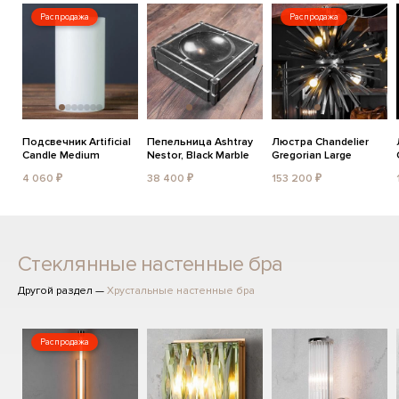
Распродажа
Распродажа
Подсвечник Artificial
Пепельница Ashtray
Люстра Chandelier
Candle Medium
Nestor, Black Marble
Gregorian Large
4 060 ₽
38 400 ₽
153 200 ₽
Стеклянные настенные бра
Другой раздел —
Хрустальные настенные бра
Распродажа