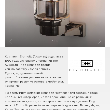
1
/ 6
Компания Eichholtz (Айхольтц) родилась в
1992 году. Основатель компании Тео
Айхольтц (Theo Eichholtz) всегда
испытывал тягу к путешествиям.
Однажды, вдохновленный
разнообразием увиденных интерьеров,
он принял решение основать мебельную
компанию.
По всему миру компания Eichholtz ищет идеи для создания своих
необычных интерьеров, черпая вдохновение из различных
источников — музеев, антикварных салонов и аукционов. Под
маркой Eichholtz редчайшие мастера из Индонезии, Бирмы, Индии,
Китая, Таиланда и других стран создают для вас неповторимые