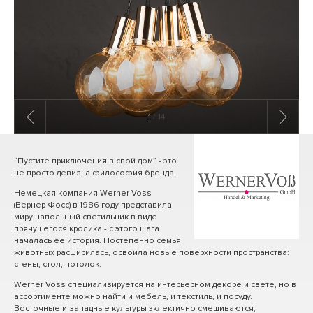
1
/ 14
“Пустите приключения в свой дом” - это
не просто девиз, а философия бренда.
Немецкая компания Werner Voss
(Вернер Фосс) в 1986 году представила
миру напольный светильник в виде
прячущегося кролика - с этого шага
началась её история. Постепенно семья
животных расширилась, освоила новые поверхности пространства:
стены, стол, потолок.
Werner Voss специализируется на интерьерном декоре и свете, но в
ассортименте можно найти и мебель, и текстиль, и посуду.
Восточные и западные культуры эклектично смешиваются,