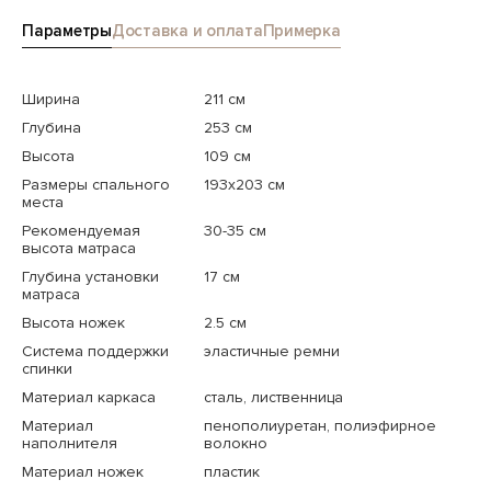
Параметры
Доставка и оплата
Примерка
Ширина
211 см
Глубина
253 см
Высота
109 см
Размеры спального
193x203 см
места
Рекомендуемая
30-35 см
высота матраса
Глубина установки
17 см
матраса
Высота ножек
2.5 см
Система поддержки
эластичные ремни
спинки
Материал каркаса
сталь, лиственница
Материал
пенополиуретан, полиэфирное
наполнителя
волокно
Материал ножек
пластик