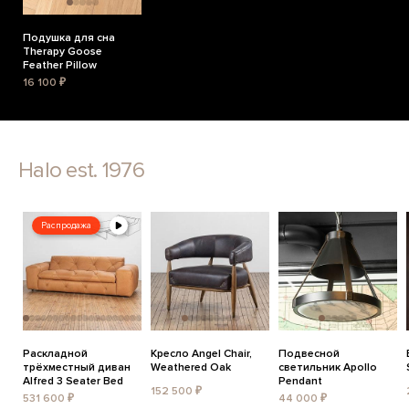
Подушка для сна
Therapy Goose
Feather Pillow
16 100 ₽
Halo est. 1976
Распродажа
Раскладной
Кресло Angel Chair,
Подвесной
трёхместный диван
Weathered Oak
светильник Apollo
Alfred 3 Seater Bed
Pendant
152 500 ₽
531 600 ₽
44 000 ₽