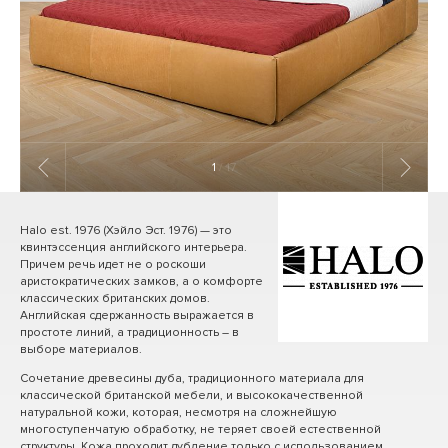
1
/ 17
Halo est. 1976 (Хэйло Эст. 1976) — это
квинтэссенция английского интерьера.
Причем речь идет не о роскоши
аристократических замков, а о комфорте
классических британских домов.
Английская сдержанность выражается в
простоте линий, а традиционность – в
выборе материалов.
Сочетание древесины дуба, традиционного материала для
классической британской мебели, и высококачественной
натуральной кожи, которая, несмотря на сложнейшую
многоступенчатую обработку, не теряет своей естественной
структуры. Кожа проходит дубление только с использованием