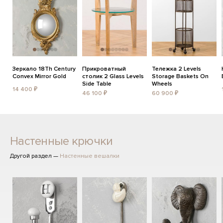
Зеркало 18Th Century
Прикроватный
Тележка 2 Levels
Convex Mirror Gold
столик 2 Glass Levels
Storage Baskets On
Side Table
Wheels
14 400 ₽
46 100 ₽
60 900 ₽
Настенные крючки
Другой раздел —
Настенные вешалки