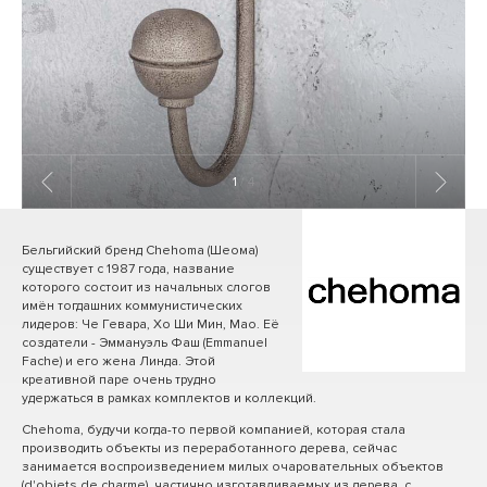
1
/ 4
Бельгийский бренд Chehoma (Шеома)
существует с 1987 года, название
которого состоит из начальных слогов
имён тогдашних коммунистических
лидеров: Че Гевара, Хо Ши Мин, Мао. Её
создатели - Эммануэль Фаш (Emmanuel
Fache) и его жена Линда. Этой
креативной паре очень трудно
удержаться в рамках комплектов и коллекций.
Chehoma, будучи когда-то первой компанией, которая стала
производить объекты из переработанного дерева, сейчас
занимается воспроизведением милых очаровательных объектов
(d'objets de charme), частично изготавливаемых из дерева, с