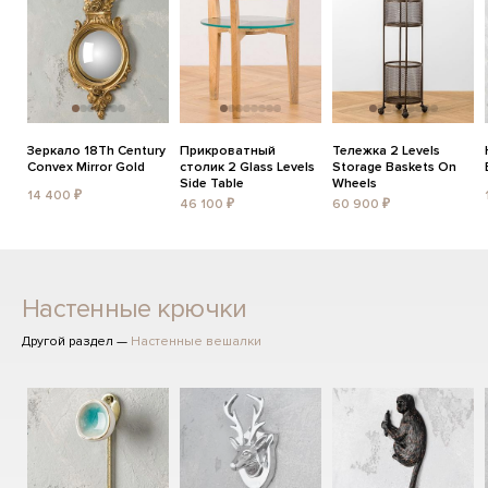
Зеркало 18Th Century
Прикроватный
Тележка 2 Levels
Convex Mirror Gold
столик 2 Glass Levels
Storage Baskets On
Side Table
Wheels
14 400 ₽
46 100 ₽
60 900 ₽
Настенные крючки
Другой раздел —
Настенные вешалки