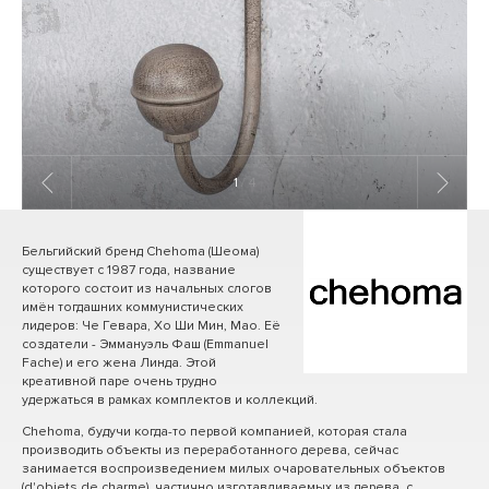
1
/ 4
Бельгийский бренд Chehoma (Шеома)
существует с 1987 года, название
которого состоит из начальных слогов
имён тогдашних коммунистических
лидеров: Че Гевара, Хо Ши Мин, Мао. Её
создатели - Эммануэль Фаш (Emmanuel
Fache) и его жена Линда. Этой
креативной паре очень трудно
удержаться в рамках комплектов и коллекций.
Chehoma, будучи когда-то первой компанией, которая стала
производить объекты из переработанного дерева, сейчас
занимается воспроизведением милых очаровательных объектов
(d'objets de charme), частично изготавливаемых из дерева, с