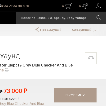
8
9:00-21:00 по Мск
0
0
Предыдущий
Следующий
йхаунд
ter шерсть Grey Blue Checker And Blue
me
73 000 ₽
 ₽
В КОРЗИНУ
нная серия!
rey Blue Checker And Blue