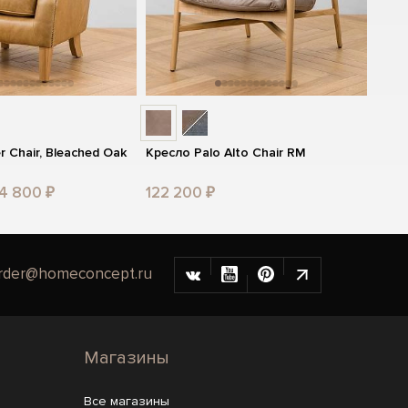
 Chair, Bleached Oak
Кресло Palo Alto Chair RM
64 800 ₽
122 200 ₽
rder@homeconcept.ru
Магазины
Все магазины