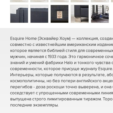
Esquire Home (Эсквайер Хоум) — коллекция, созда
совместно с известнейшим американским издани
которое является библией стиля для современны
мужчин, начиная с 1933 года. Это гармоничное со
знаний и умений фабрики Halo и тонкого чувства 
современности, которое присуще журналу Esquire.
Интерьеры, которые получаются в результате, а
космополитичны, но без потери английского акцен
перегибов - доза роскоши точно выверена, и она
соседствует с упрощенными современными линия
выпущена строго лимитированным тиражом. Торо
последние экземпляры.