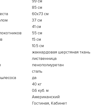
99 см
85 см
еста
60x73 см
олом
37 см
41 см
длокотников
55 см
ов
15 см
10.5 см
жаккардовая шерстяная ткань
лиственница
я
пенополиуретан
сталь
пылесоса
да
40 кг
0.6 куб. м
Американский
Гостиная, Кабинет