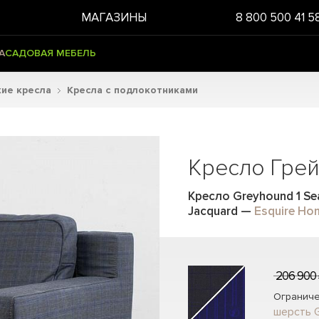
МАГАЗИНЫ
8 800 500 41 5
А
САДОВАЯ МЕБЕЛЬ
ие кресла
Кресла с подлокотниками
Кресло Гре
Кресло Greyhound 1 Sea
Jacquard
—
Esquire Ho
206 900
Ограниче
шерсть G