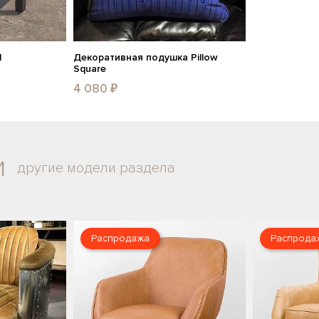
d
Декоративная подушка Pillow
Square
4 080 ₽
и
другие модели раздела
Распродажа
Распрода