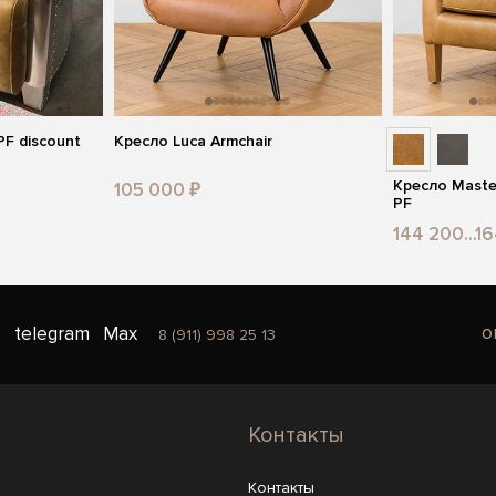
PF discount
Кресло Luca Armchair
Кресло Master
105 000 ₽
PF
144 200...1
o
telegram
Max
8 (911) 998 25 13
Контакты
Контакты