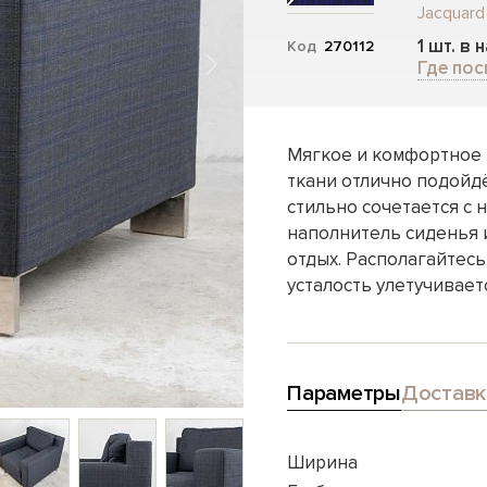
Jacquard
1 шт. в 
Код
270112
Где пос
Мягкое и комфортное 
ткани отлично подойд
стильно сочетается с 
наполнитель сиденья 
отдых. Располагайтесь
усталость улетучивает
Параметры
Доставк
Ширина