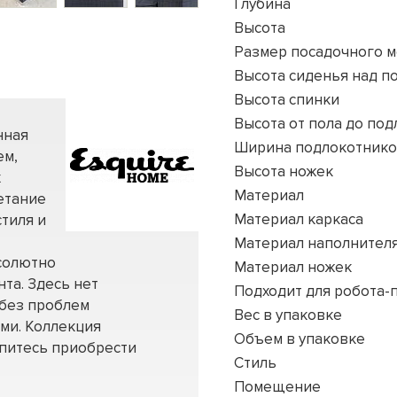
Глубина
Высота
Размер посадочного м
Высота сиденья над п
Высота спинки
Высота от пола до по
нная
Ширина подлокотник
ем,
Высота ножек
х
Материал
четание
Материал каркаса
стиля и
Материал наполнител
бсолютно
Материал ножек
та. Здесь нет
Подходит для робота-
 без проблем
Вес в упаковке
ми. Коллекция
Объем в упаковке
питесь приобрести
Стиль
Помещение