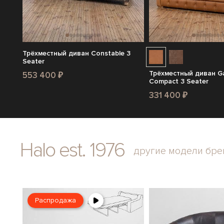
Трёхместный диван Constable 3
Seater
Трёхместный диван G
553 400 ₽
Compact 3 Seater
331 400 ₽
Halo est. 1976
другие модели бре
Распродажа