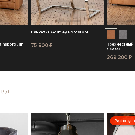
Банкетка Gormley Footstool
ainsborough
Трёхместный 
75 800 ₽
Seater
369 200 ₽
нда
Распрода