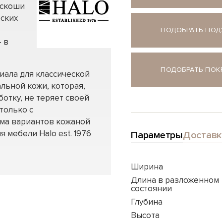
оскоши
еских
ПОДОБРАТЬ ПО
 в
ПОДОБРАТЬ ПО
иала для классической
льной кожи, которая,
отку, не теряет своей
только с
мма вариантов кожаной
я мебели Halo est. 1976
Параметры
Доставк
Ширина
Длина в разложенном
состоянии
Глубина
Высота