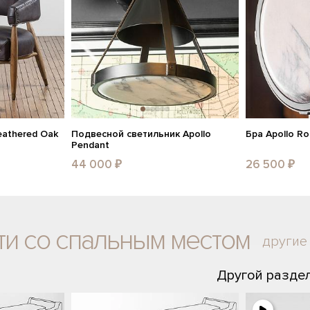
eathered Oak
Подвесной светильник Apollo
Бра Apollo R
Pendant
44 000 ₽
26 500 ₽
ти со спальным местом
другие
Другой разде