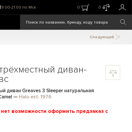
8
9:00-21:00 по Мск
0
0
Следующий
трёхместный диван-
вс
й диван Greaves 3 Sleeper натуральная
Camel
—
Halo est. 1976
и нет возможности оформить предзаказ с