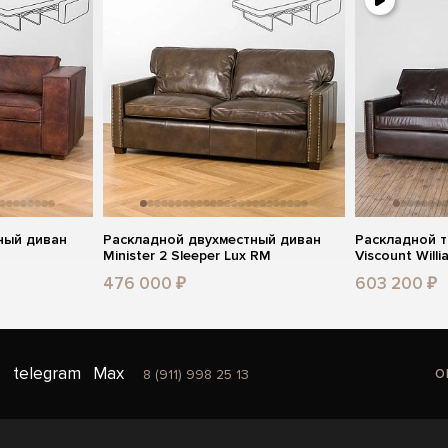
ный диван
Раскладной двухместный диван
Раскладной 
Minister 2 Sleeper Lux RM
Viscount Willi
476 000 ₽
603 200 ₽
o
telegram
Max
8 (911) 998 25 13