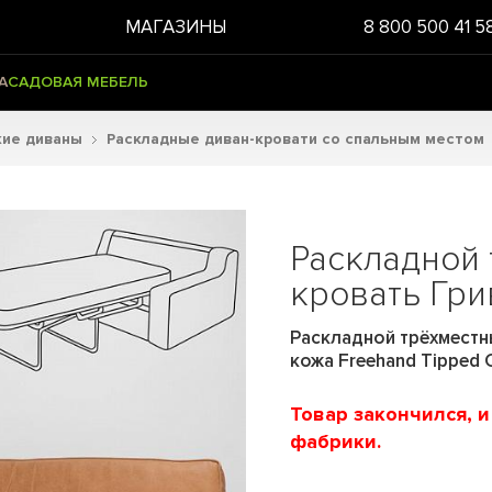
МАГАЗИНЫ
8 800 500 41 5
А
САДОВАЯ МЕБЕЛЬ
кие диваны
Раскладные диван-кровати со спальным местом
Раскладной 
кровать Гри
Раскладной трёхместны
кожа Freehand Tipped 
Товар закончился, 
фабрики.