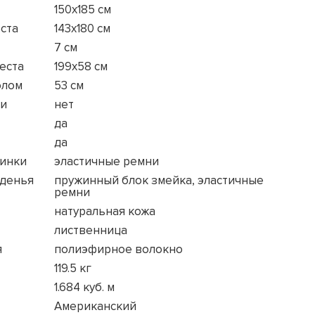
150x185 см
ста
143x180 см
7 см
еста
199x58 см
олом
53 см
ки
нет
да
да
пинки
эластичные ремни
иденья
пружинный блок змейка, эластичные
ремни
натуральная кожа
лиственница
я
полиэфирное волокно
119.5 кг
1.684 куб. м
Американский