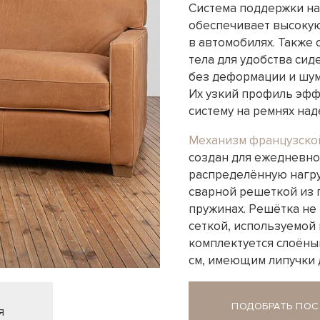
Система поддержки на
обеспечивает высокую
в автомобилях. Также 
тела для удобства си
без деформации и шум
Их узкий профиль эфф
систему на ремнях на
Механизм французско
создан для ежедневно
распределённую нагруз
сварной решеткой из 
пружинах. Решётка не
сеткой, используемой 
комплектуется слоён
см, имеющим липучки д
ПОДОБРАТЬ ПОС
я