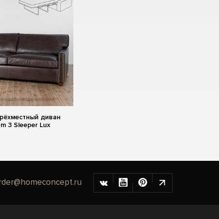
трёхместный диван
am 3 Sleeper Lux
rder@homeconcept.ru