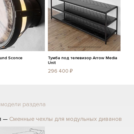
ound Sconce
Тумба под телевизор Arrow Media
Unit
296 400 ₽
 модели раздела
л —
Сменные чехлы для модульных диванов