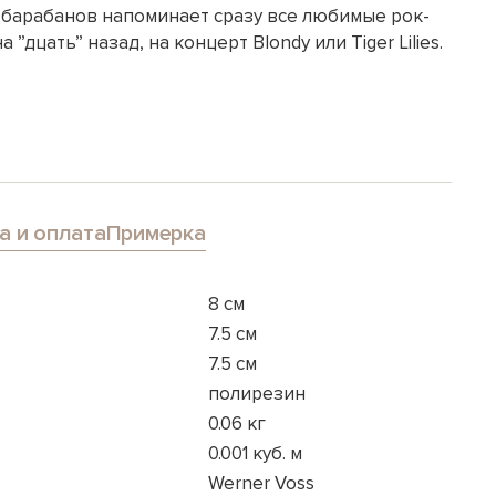
барабанов напоминает сразу все любимые рок-
 ”дцать” назад, на концерт Blondy или Tiger Lilies.
а и оплата
Примерка
8 см
7.5 см
7.5 см
полирезин
0.06 кг
0.001 куб. м
Werner Voss