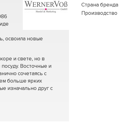
Страна бренда
Производство
986
виде
ь, освоила новые
оре и свете, но в
 посуду. Восточные и
анично сочетаясь с
Чем больше ярких
ые изначально друг с