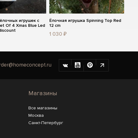
 ёлочных игрушек с
Ёлочная игрушка Spinning Top Red
et Of 4 Xmas Blue Led
12 cm
discount
1 030 ₽
rder@homeconcept.ru
Магазины
Все магазины
Москва
Санкт-Петербург