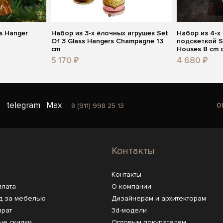
s Hanger
Набор из 3-х ёлочных игрушек Set
Набор из 4-х
Of 3 Glass Hangers Champagne 13
подсветкой S
cm
Houses 8 cm 
5 170 ₽
4 680 ₽
o
telegram
Max
8 (911) 998 25 13
Контакты
Контакты
плата
О компании
д за мебелью
Дизайнерам и архитекторам
врат
3d-модели
ые скидки
Оптовым покупателям