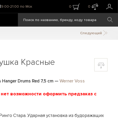
8
9:00-21:00 по Мск
0
0
Следующий
рушка Красные
 Hanger Drums Red 7,5 cm
—
Werner Voss
и нет возможности оформить предзаказ с
 Ринго Стара. Ударная установка из будоражащих