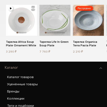
Распродажа
Тарелка Africa Soup
Тарелка Life In Green
Тарелка Organica
Plate Ornament White
Soup Plate
Terra Pasta Plate
3 290 ₽
7 760 ₽
2 210 ₽
Каталог
Каталог товаров
Уценённые товары
Бренды
Коллекции
Теги и подборки