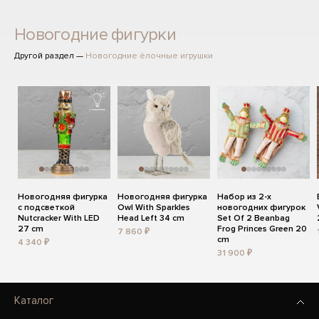
Новогодние фигурки
Другой раздел —
Новогодние ёлочные игрушки
Новогодняя фигурка
Новогодняя фигурка
Набор из 2-х
с подсветкой
Owl With Sparkles
новогодних фигурок
Nutcracker With LED
Head Left 34 cm
Set Of 2 Beanbag
27 cm
Frog Princes Green 20
7 860 ₽
cm
4 340 ₽
31 900 ₽
Каталог