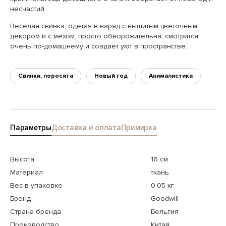
несчастий.
Весёлая свинка, одетая в наряд с вышитым цветочным
декором и с мехом, просто обворожительна, смотрится
очень по-домашнему и создаёт уют в пространстве.
Свинки, поросята
Новый год
Анималистика
Параметры
Доставка и оплата
Примерка
Высота
16 см
Материал
ткань
Вес в упаковке
0.05 кг
Бренд
Goodwill
Страна бренда
Бельгия
Производство
Китай