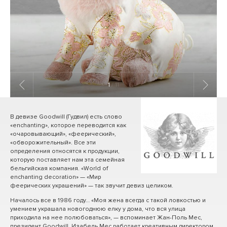
1
/ 11
В девизе Goodwill (Гудвил) есть слово
«enchanting», которое переводится как
«очаровывающий», «феерический»,
«обворожительный». Все эти
определения относятся к продукции,
которую поставляет нам эта семейная
бельгийская компания. «World of
enchanting decoration» — «Мир
феерических украшений» — так звучит девиз целиком.
Началось все в 1986 году… «Моя жена всегда с такой ловкостью и
умением украшала новогоднюю елку у дома, что вся улица
приходила на нее полюбоваться», — вспоминает Жан-Поль Мес,
президент Goodwill. Изабель Мес работает креативным директором