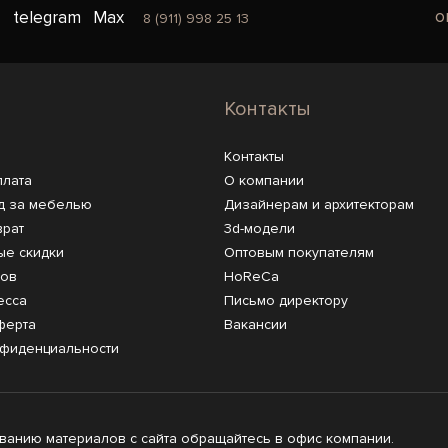
o
telegram
Max
8 (911) 998 25 13
Контакты
Контакты
плата
О компании
д за мебелью
Дизайнерам и архитекторам
врат
3d-модели
ые скидки
Оптовым покупателям
ров
HoReCa
есса
Письмо директору
ферта
Вакансии
нфиденциальности
анию материалов с сайта обращайтесь в офис компании.