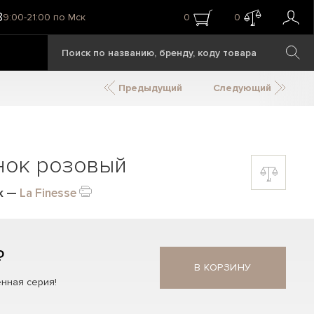
8
9:00-21:00 по Мск
0
0
Предыдущий
Следующий
нок розовый
k
—
La Finesse
₽
В КОРЗИНУ
нная серия!