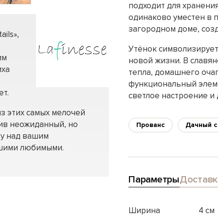
подходит для хранения
одинаково уместен в п
загородном доме, созд
ils»,
Утёнок символизирует
им
новой жизни. В славя
иха
тепла, домашнего очаг
о
функциональный элеме
ет.
светлое настроение и
 из этих самых мелочей
вив неожиданный, но
Прованс
Дачный с
ту над вашим
ашими любимыми.
Параметры
Доставк
Ширина
4 см