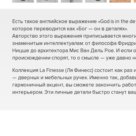
Есть такое английское выражение «God is in the deta
которое переводится как «Бог — он в деталях».
Авторство этого выражения приписывается мног
знаменитым интеллектуалам: от философа Фридр
Ницше до архитектора Мис Ван Дель Рое. И если 
происхождении спорят, то о смысле — уже давно н
Коллекция La Finesse (Ля Финесс) состоит как раз
— дверных и мебельных ручек. Именно так, доба
гармоничный акцент, вы сможете закончить рабо
интерьером. Эти личные детали быстро станут в