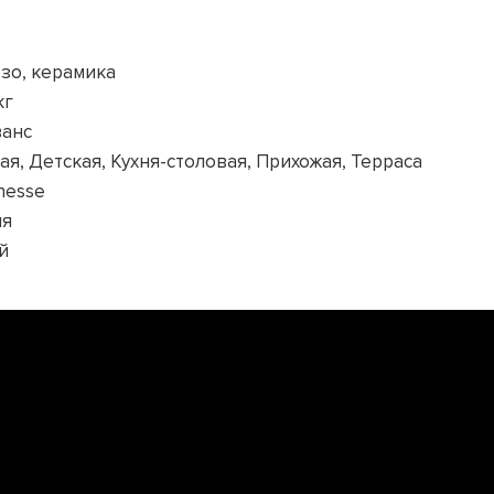
зо, керамика
кг
анс
ая, Детская, Кухня-столовая, Прихожая, Терраса
inesse
ия
й