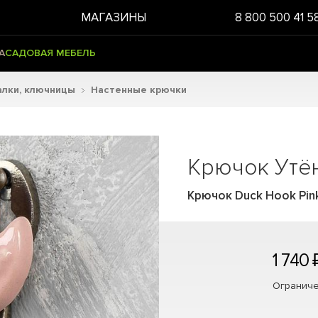
МАГАЗИНЫ
8 800 500 41 5
А
САДОВАЯ МЕБЕЛЬ
алки, ключницы
Настенные крючки
Крючок Утё
Крючок Duck Hook Pin
1 740 
Ограниче