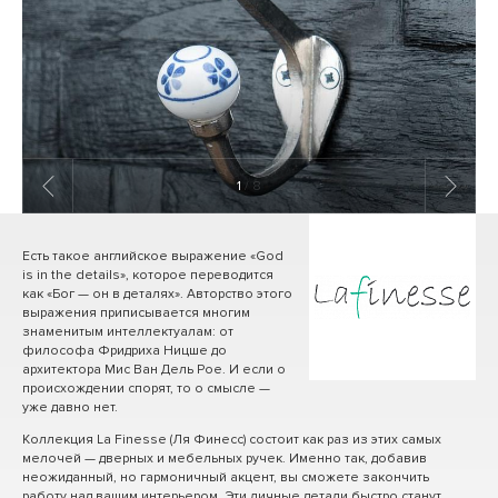
1
/ 8
Есть такое английское выражение «God
is in the details», которое переводится
как «Бог — он в деталях». Авторство этого
выражения приписывается многим
знаменитым интеллектуалам: от
философа Фридриха Ницше до
архитектора Мис Ван Дель Рое. И если о
происхождении спорят, то о смысле —
уже давно нет.
Коллекция La Finesse (Ля Финесс) состоит как раз из этих самых
мелочей — дверных и мебельных ручек. Именно так, добавив
неожиданный, но гармоничный акцент, вы сможете закончить
работу над вашим интерьером. Эти личные детали быстро станут