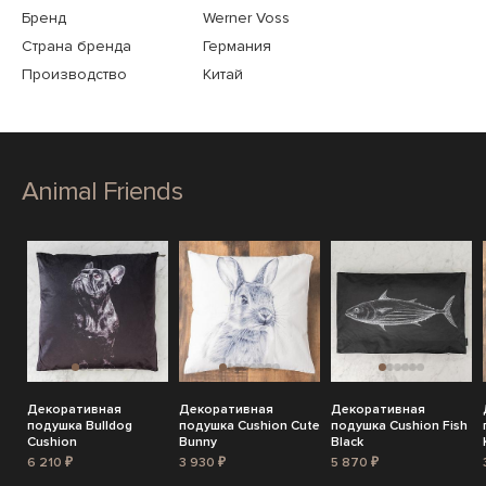
Бренд
Werner Voss
Страна бренда
Германия
Производство
Китай
Animal Friends
Декоративная
Декоративная
Декоративная
подушка Bulldog
подушка Cushion Cute
подушка Cushion Fish
Cushion
Bunny
Black
6 210 ₽
3 930 ₽
5 870 ₽