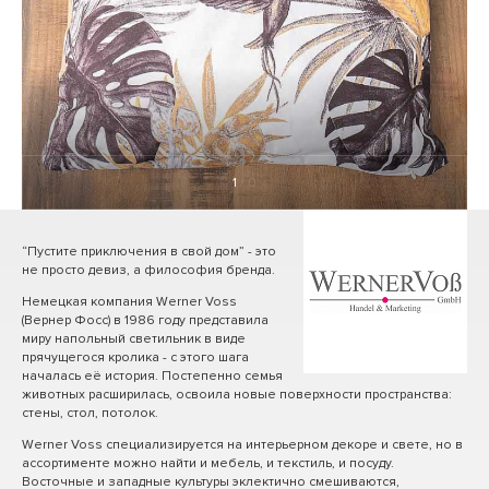
1
/ 0
“Пустите приключения в свой дом” - это
не просто девиз, а философия бренда.
Немецкая компания Werner Voss
(Вернер Фосс) в 1986 году представила
миру напольный светильник в виде
прячущегося кролика - с этого шага
началась её история. Постепенно семья
животных расширилась, освоила новые поверхности пространства:
стены, стол, потолок.
Werner Voss специализируется на интерьерном декоре и свете, но в
ассортименте можно найти и мебель, и текстиль, и посуду.
Восточные и западные культуры эклектично смешиваются,