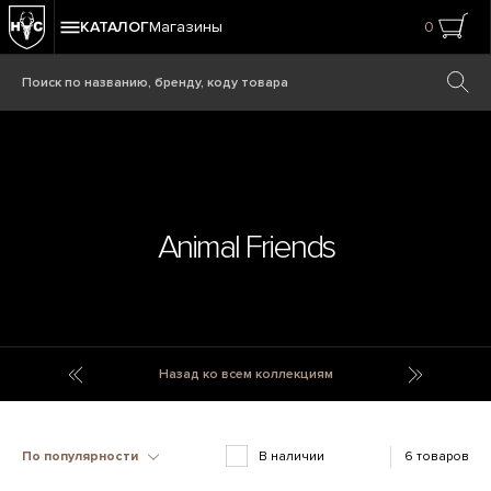
КАТАЛОГ
Магазины
0
Animal Friends
Animal Flower Pots And Vases
Animal Li
Назад ко всем коллекциям
По популярности
В наличии
6 товаров