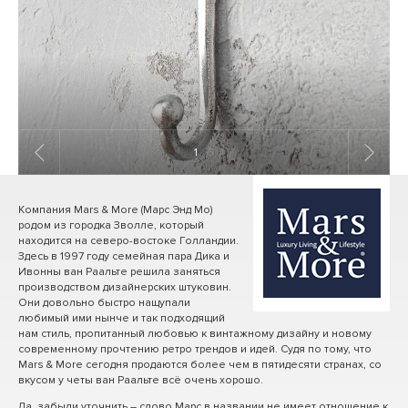
1
/ 6
Компания Mars & More (Марс Энд Мо)
родом из городка Зволле, который
находится на северо-востоке Голландии.
Здесь в 1997 году семейная пара Дика и
Ивонны ван Раальте решила заняться
производством дизайнерских штуковин.
Они довольно быстро нащупали
любимый ими нынче и так подходящий
нам стиль, пропитанный любовью к винтажному дизайну и новому
современному прочтению ретро трендов и идей. Судя по тому, что
Mars & More сегодня продаются более чем в пятидесяти странах, со
вкусом у четы ван Раальте всё очень хорошо.
Да, забыли уточнить – слово Марс в названии не имеет отношение к