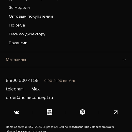
3d-модели
Оптовым покупателям
HoReCa
Письмо директору
Вакансии
Магазины
8 800 500 41 58
9:00-21:00 по Мск
telegram
Max
order@homeconcept.ru
Home Concept © 2007–2026. За разрешением по использованию материалов с сайта
обращайтесь в офис компании.